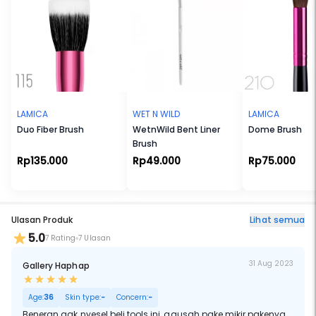
LAMICA
WET N WILD
LAMICA
Duo Fiber Brush
WetnWild Bent Liner
Dome Brush
Brush
Rp135.000
Rp49.000
Rp75.000
Ulasan Produk
Lihat semua
5.0
7 Rating
7 Ulasan
31 Aug 2023
Gallery Haphap
Age:
36
Skin type:
-
Concern:
-
Beneran gak nyesel beli tools ini, gausah pake mikir pakenya