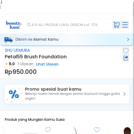
 |
E
kir
iah
8.8 ALL PRODUK LOKAL DISKON s.d. 70%
Dikirim ke
Alamat Kamu
SHU UEMURA
Petal55 Brush Foundation
5.0
7 Ulasan
Lihat Ulasan
Rp950.000
Promo spesial buat kamu
Belanja makin hemat dengan promo discount hingga gratis
ongkir!
Produk yang Mungkin Kamu Suka