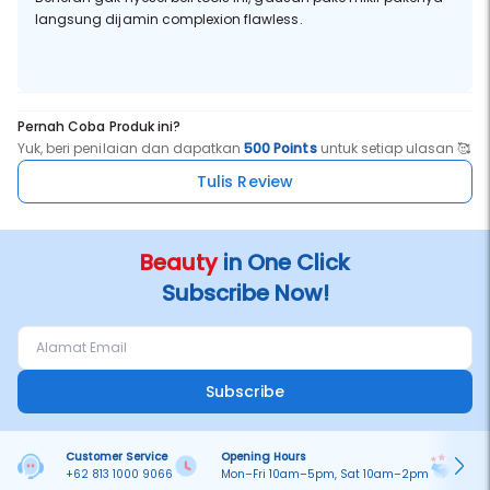
langsung dijamin complexion flawless.
Pernah Coba Produk ini?
Yuk, beri penilaian dan dapatkan
500 Points
untuk setiap ulasan 🥰
Tulis Review
Beauty
in One Click
Subscribe Now!
Subscribe
Customer Service
Opening Hours
Pa
+62 813 1000 9066
Mon–Fri 10am–5pm, Sat 10am–2pm
On