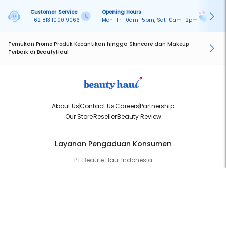
Customer Service
Opening Hours
Pa
+62 813 1000 9066
Mon–Fri 10am–5pm, Sat 10am–2pm
On
Temukan Promo Produk Kecantikan hingga Skincare dan Makeup
Terbaik di BeautyHaul
About Us
Contact Us
Careers
Partnership
Our Store
Reseller
Beauty Review
Layanan Pengaduan Konsumen
PT Beaute Haul Indonesia
WhatsApp:
(+62) 813-1000-9066
Email:
cs@beautyhaul.com
Direktorat Jenderal Perlindungan Konsumen dan Tertib Niaga
Kementrian Perdagangan Republik Indonesia