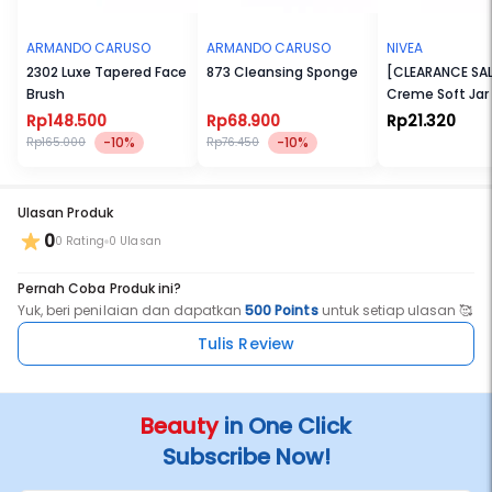
ARMANDO CARUSO
ARMANDO CARUSO
NIVEA
2302 Luxe Tapered Face
873 Cleansing Sponge
[CLEARANCE SAL
Brush
Creme Soft Jar
Rp148.500
Rp68.900
Rp21.320
-10%
-10%
Rp165.000
Rp76.450
Ulasan Produk
0
0 Rating
0 Ulasan
Pernah Coba Produk ini?
Yuk, beri penilaian dan dapatkan
500 Points
untuk setiap ulasan 🥰
Tulis Review
Beauty
in One Click
Subscribe Now!