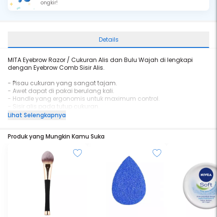
ongkir!
Details
MITA Eyebrow Razor / Cukuran Alis dan Bulu Wajah di lengkapi
dengan Eyebrow Comb Sisir Alis.
- Pisau cukuran yang sangat tajam.
- Awet dapat di pakai berulang kali.
- Handle yang ergonomis untuk maximum control.
- Sisir alis pada tutup cukuran.
- Isi 1 atau isi 2 Pisau Made in Switzerland.
Lihat Selengkapnya
Produk yang Mungkin Kamu Suka