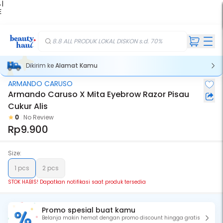
 |
E
kir
iah
8.8 ALL PRODUK LOKAL DISKON s.d. 70%
Dikirim ke
Alamat Kamu
ARMANDO CARUSO
Stok Habis
Armando Caruso X Mita Eyebrow Razor Pisau
Cukur Alis
0
No Review
Rp9.900
Size:
1 pcs
2 pcs
STOK HABIS! Dapatkan notifikasi saat produk tersedia
Promo spesial buat kamu
Belanja makin hemat dengan promo discount hingga gratis