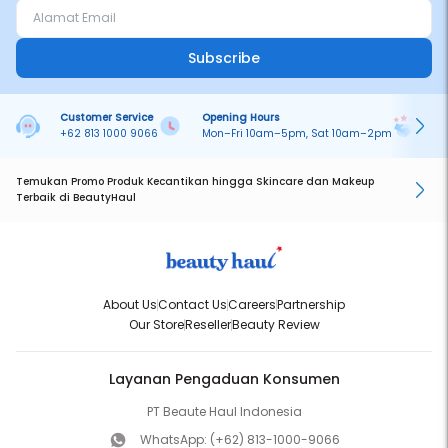
Subscribe
Customer Service
Opening Hours
Pa
+62 813 1000 9066
Mon–Fri 10am–5pm, Sat 10am–2pm
On
Temukan Promo Produk Kecantikan hingga Skincare dan Makeup
Terbaik di BeautyHaul
About Us
Contact Us
Careers
Partnership
Our Store
Reseller
Beauty Review
Layanan Pengaduan Konsumen
PT Beaute Haul Indonesia
WhatsApp:
(+62) 813-1000-9066