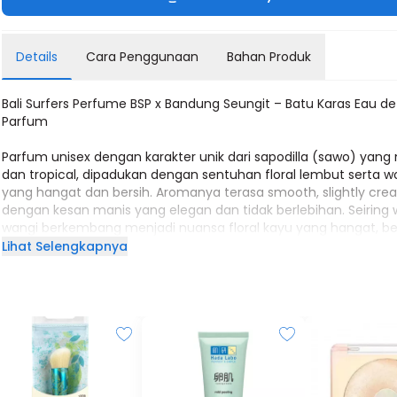
Details
Cara Penggunaan
Bahan Produk
Bali Surfers Perfume BSP x Bandung Seungit – Batu Karas Eau de
Parfum
Parfum unisex dengan karakter unik dari sapodilla (sawo) yang
dan tropical, dipadukan dengan sentuhan floral lembut serta 
yang hangat dan bersih. Aromanya terasa smooth, slightly cre
dengan kesan manis yang elegan dan tidak berlebihan. Seiring 
wangi berkembang menjadi nuansa floral kayu yang hangat, ber
dan menenangkan, memberikan kesan berbeda dan memorabl
Lihat Selengkapnya
Terinspirasi dari suasana laut, perjalanan, dan memori yang ter
di suatu tempat, Batu Karas menghadirkan aroma yang unik d
jarang ditemukan dalam komposisi parfum.
Eau de Parfum (EDP) – tahan lama & cocok untuk aktivitas sehar
Top Notes: Sapodilla, Cashmeran