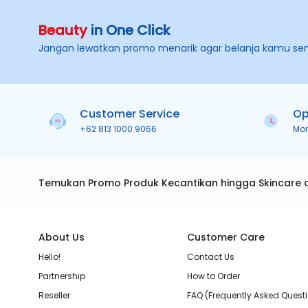
Beauty
in One Click
Jangan lewatkan promo menarik agar belanja kamu se
Customer Service
Op
+62 813 1000 9066
Mo
Temukan Promo Produk Kecantikan hingga Skincare 
About Us
Customer Care
Hello!
Contact Us
Partnership
How to Order
Reseller
FAQ (Frequently Asked Quest