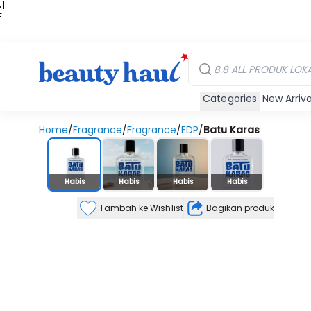
 |
E
kir
iah
Categories
New Arriva
Home
/
Fragrance
/
Fragrance
/
EDP
/
Batu Karas
Stok Habis
Habis
Habis
Habis
Habis
Tambah ke Wishlist
Bagikan produk