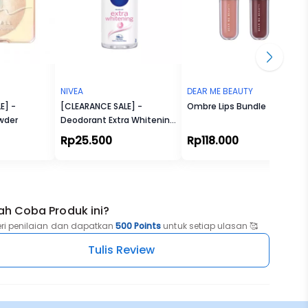
NIVEA
DEAR ME BEAUTY
E] -
[CLEARANCE SALE] -
Ombre Lips Bundle
owder
Deodorant Extra Whitening
Roll-On
Rp25.500
Rp118.000
ah Coba Produk ini?
eri penilaian dan dapatkan
500 Points
untuk setiap ulasan 🥰
Tulis Review