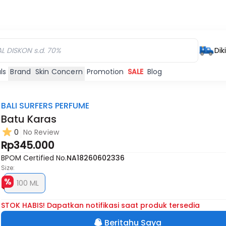
Dik
ls
Brand
Skin Concern
Promotion
SALE
Blog
BALI SURFERS PERFUME
Batu Karas
0
No Review
Rp345.000
BPOM Certified No.
NA18260602336
Size:
100 ML
STOK HABIS! Dapatkan notifikasi saat produk tersedia
Beritahu Saya