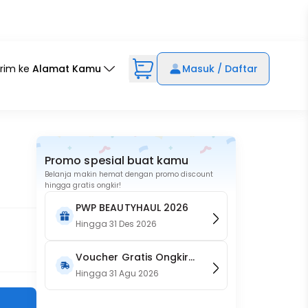
irim ke
Alamat Kamu
Masuk / Daftar
Promo spesial buat kamu
Belanja makin hemat dengan promo discount
hingga gratis ongkir!
PWP BEAUTYHAUL 2026
Hingga
31 Des 2026
Voucher Gratis Ongkir
15RB (Only on Website)
Hingga
31 Agu 2026