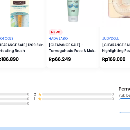
Heart Notes: Ylang-Ylang, Orris Butter, Sandalwood
Base Notes: Ambroxan, White Musk, Cedar
OTOOLS
HADA LABO
JUDYDOLL
LEARANCE SALE] 1209 Skin
[CLEARANCE SALE] -
[CLEARANCE SAL
rfecting Brush
Tamagohada Face & Make
Highlighting P
Up Remover (100gr)
p186.890
Rp66.249
Rp169.000
Pern
0
2
0
Yuk, b
0
1
0
0