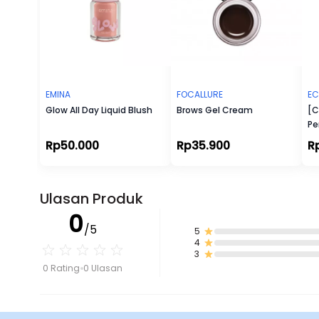
EMINA
FOCALLURE
EC
Glow All Day Liquid Blush
Brows Gel Cream
[C
Pe
Rp50.000
Rp35.900
R
Ulasan Produk
0
/5
5
4
3
0 Rating
0 Ulasan