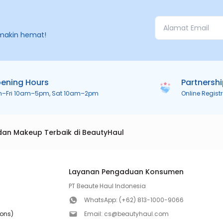
makin hemat!
ening Hours
Partnersh
n–Fri 10am–5pm, Sat 10am–2pm
Online Regist
dan Makeup Terbaik di BeautyHaul
Layanan Pengaduan Konsumen
PT Beaute Haul Indonesia
WhatsApp:
(+62) 813-1000-9066
ions)
Email:
cs@beautyhaul.com