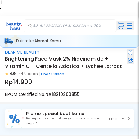
 |
E
kir
iah
8.8 ALL PRODUK LOKAL DISKON s.d. 70%
Dikirim ke
Alamat Kamu
DEAR ME BEAUTY
Brightening Face Mask 2% Niacinamide +
Vitamin C + Centella Asiatica + Lychee Extract
4.9
44 Ulasan
Lihat Ulasan
Rp14.900
BPOM Certified No.
NA18210200855
Promo spesial buat kamu
Belanja makin hemat dengan promo discount hingga gratis
ongkir!