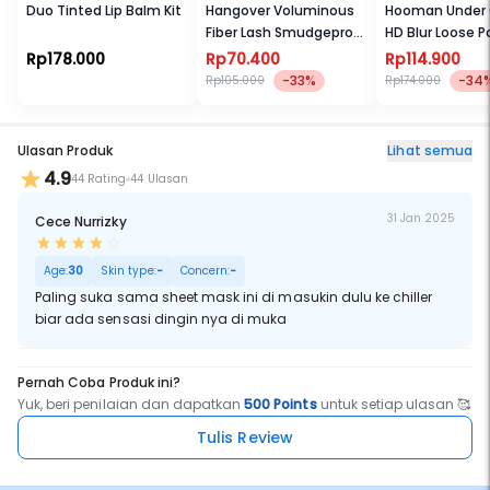
Duo Tinted Lip Balm Kit
Hangover Voluminous
Hooman Under 
Fiber Lash Smudgeproof
HD Blur Loose 
Mascara
Rp178.000
Rp70.400
Rp114.900
-33%
-34
Rp105.000
Rp174.000
Ulasan Produk
Lihat semua
4.9
44 Rating
44 Ulasan
31 Jan 2025
Cece Nurrizky
Age:
30
Skin type:
-
Concern:
-
Paling suka sama sheet mask ini di masukin dulu ke chiller
biar ada sensasi dingin nya di muka
Pernah Coba Produk ini?
Yuk, beri penilaian dan dapatkan
500 Points
untuk setiap ulasan 🥰
Tulis Review