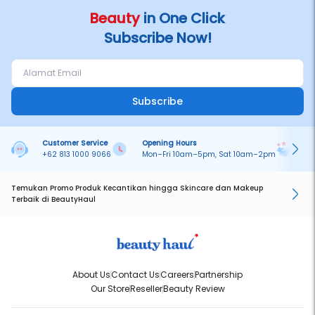
Beauty
in One Click
Subscribe Now!
Subscribe
Customer Service
Opening Hours
Pa
+62 813 1000 9066
Mon–Fri 10am–5pm, Sat 10am–2pm
On
Temukan Promo Produk Kecantikan hingga Skincare dan Makeup
Terbaik di BeautyHaul
About Us
Contact Us
Careers
Partnership
Our Store
Reseller
Beauty Review