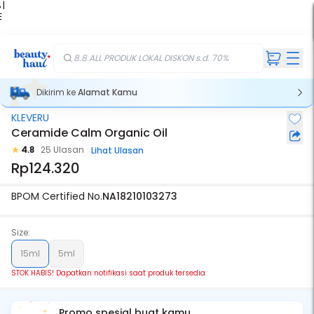
 |
E
kir
iah
8.8 ALL PRODUK LOKAL DISKON s.d. 70%
Dikirim ke
Alamat Kamu
KLEVERU
Stok Habis
Ceramide Calm Organic Oil
4.8
25 Ulasan
Lihat Ulasan
Rp124.320
BPOM Certified No.
NA18210103273
Size:
15ml
5ml
STOK HABIS! Dapatkan notifikasi saat produk tersedia
Promo spesial buat kamu