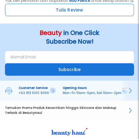
Yuk, beri penilaian dan dapatkan
500 Points
untuk setiap ulasan 🥰
Tulis Review
Beauty
in One Click
Subscribe Now!
Subscribe
Customer Service
Opening Hours
Pa
+62 813 1000 9066
Mon–Fri 10am–5pm, Sat 10am–2pm
On
Temukan Promo Produk Kecantikan hingga Skincare dan Makeup
Terbaik di BeautyHaul