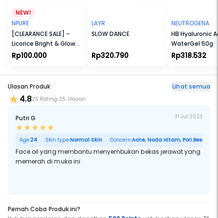
NPURE
LAYR
NEUTROGENA
[CLEARANCE SALE] -
SLOW DANCE
HB Hyaluronic A
Licorice Bright & Glow
WaterGel 50g
Creamy
Rp100.000
Rp320.790
Rp318.532
Light Moisturizer
Ulasan Produk
Lihat semua
4.8
25 Rating
25 Ulasan
31 Jul 2023
Putri G
Age:
24
Skin type:
Normal Skin
Concern:
Acne, Noda Hitam, Pori Besar
Face oil yang membantu menyembukan bekas jerawat yang
memerah di muka ini
Pernah Coba Produk ini?