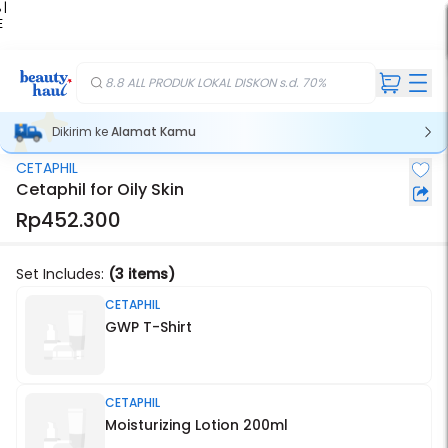
 |
E
kir
iah
8.8 ALL PRODUK LOKAL DISKON s.d. 70%
Dikirim ke
Alamat Kamu
CETAPHIL
Cetaphil for Oily Skin
Rp452.300
Set Includes:
(3 items)
CETAPHIL
GWP T-Shirt
CETAPHIL
Moisturizing Lotion 200ml