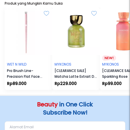
Produk yang Mungkin Kamu Suka
WET N WILD
MYKONOS
MYKONOS
Pro Brush Line-
[CLEARANCE SALE]
[CLEARANCE SAL
Precision Flat Face
Matcha Latte Extrait De
Sparkling Rose
Brush
Parfum
Rp89.000
Rp229.000
Rp99.000
Beauty
in One Click
Subscribe Now!