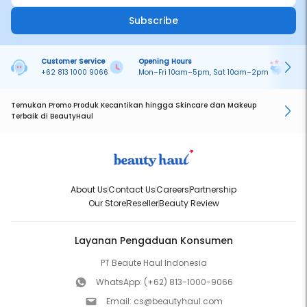
Subscribe
Customer Service
Opening Hours
Pa
+62 813 1000 9066
Mon–Fri 10am–5pm, Sat 10am–2pm
On
Temukan Promo Produk Kecantikan hingga Skincare dan Makeup
Terbaik di BeautyHaul
About Us
Contact Us
Careers
Partnership
Our Store
Reseller
Beauty Review
Layanan Pengaduan Konsumen
PT Beaute Haul Indonesia
WhatsApp:
(+62) 813-1000-9066
Email:
cs@beautyhaul.com