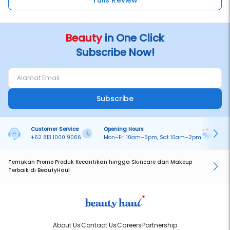
Tulis Review
Beauty
in One Click
Subscribe Now!
Subscribe
Customer Service
Opening Hours
Pa
+62 813 1000 9066
Mon–Fri 10am–5pm, Sat 10am–2pm
On
Temukan Promo Produk Kecantikan hingga Skincare dan Makeup
Terbaik di BeautyHaul
About Us
Contact Us
Careers
Partnership