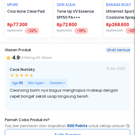
NPURE
SKIN AQUA
BANANA BOAT
Cica Acne Clear Pad
Tone Up UV Essence
Ultramist Sport
SPF50 PA+++
Coolzone Spray
Rp77.300
Rp72.600
Rp268.600
-22%
-19%
-32
Rp99.000
Rp89.625
Rp394.900
Ulasan Produk
Lihat semua
4.9
54 Rating
53 Ulasan
31 Jan 2025
Cece Nurrizky
Age:
30
Skin type:
-
Concern:
-
Cleansing balm nya bagus menghapus makeup dengan
cepet banget sekali usap langsung bersih
Pernah Coba Produk ini?
Yuk, beri penilaian dan dapatkan
500 Points
untuk setiap ulasan 🥰