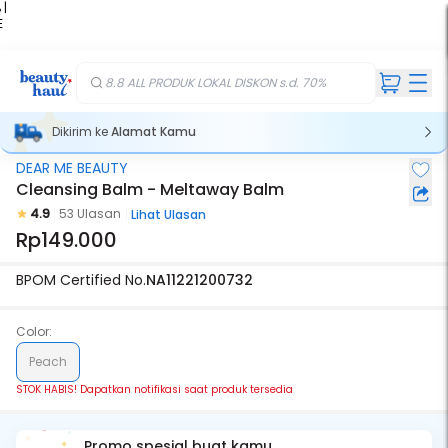
 |
E
kir
iah
8.8 ALL PRODUK LOKAL DISKON s.d. 70%
Dikirim ke
Alamat Kamu
DEAR ME BEAUTY
Stok Habis
Cleansing Balm - Meltaway Balm
4.9
53 Ulasan
Lihat Ulasan
Rp149.000
BPOM Certified No.
NA11221200732
Color:
Peach
STOK HABIS! Dapatkan notifikasi saat produk tersedia
Promo spesial buat kamu