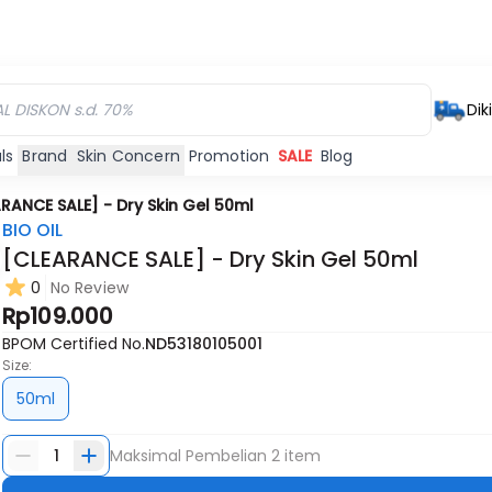
Dik
ls
Brand
Skin Concern
Promotion
SALE
Blog
RANCE SALE] - Dry Skin Gel 50ml
BIO OIL
[CLEARANCE SALE] - Dry Skin Gel 50ml
0
No Review
Rp109.000
BPOM Certified No.
ND53180105001
Size:
50ml
1
Maksimal Pembelian
2
item