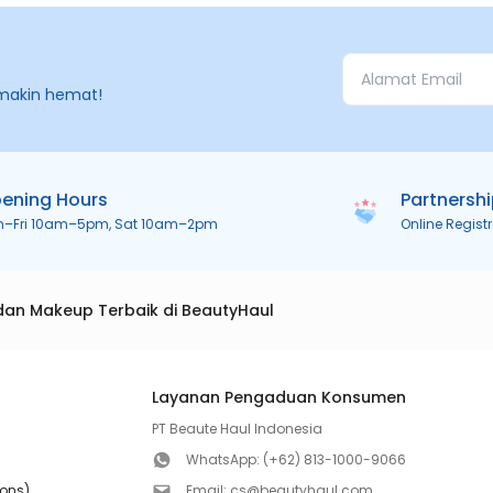
makin hemat!
ening Hours
Partnersh
n–Fri 10am–5pm, Sat 10am–2pm
Online Regist
dan Makeup Terbaik di BeautyHaul
Layanan Pengaduan Konsumen
PT Beaute Haul Indonesia
WhatsApp:
(+62) 813-1000-9066
ions)
Email:
cs@beautyhaul.com