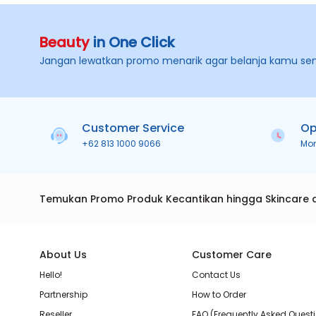
Beauty
in One Click
Jangan lewatkan promo menarik agar belanja kamu se
Customer Service
Op
+62 813 1000 9066
Mo
Temukan Promo Produk Kecantikan hingga Skincare 
About Us
Customer Care
Hello!
Contact Us
Partnership
How to Order
Reseller
FAQ (Frequently Asked Quest