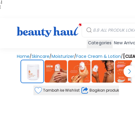
 |
E
kir
iah
Categories
New Arriva
Home
/
Skincare
/
Moisturizer
/
Face Cream & Lotion
/
[CLEA
Tambah ke Wishlist
Bagikan produk