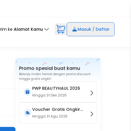
irim ke
Alamat Kamu
Masuk / Daftar
Promo spesial buat kamu
Belanja makin hemat dengan promo discount
hingga gratis ongkir!
PWP BEAUTYHAUL 2026
Hingga
31 Des 2026
Voucher Gratis Ongkir
15RB (Only on Website)
Hingga
31 Agu 2026