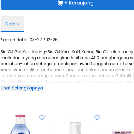
+ Keranjang
Details
Expired date : 03-27 / 12-26
Bio Oil Gel Kulit Kering-Bio Oil Krim Kulit Kering Bio Oil telah menj
merk dunia yang memenangkan lebih dari 400 penghargaan s
bertahun-tahun sebagai produk pahlawan tunggal merek ters
Anda akan melihat perbedaan langsung dalam penampilan kuli
setelah Anda menerapkannya. Sangat melembabkan. Gel kulit 
Bio Oils dikemas penuh dengan bahan pelembab yang mengisi
kembali penghalang kulit yang membuat Anda memiliki sinar y
Lihat Selengkapnya
sehat dan terhidrasi.
Dari namanya saja, tentu Anda sudah bisa mengetahui kalau Bi
Dry Skin Gel ini ditujukan untuk pemilik kulit kering. Jadi, tidak
mengejutkan jika melihat deretan kandungan pada ingredients l
Oil Dry Skin Gel ini dipenuhi dengan bahan yang melembapkan.
ini menggunakan mineral oil sebagai base-nya yang berfungsi 