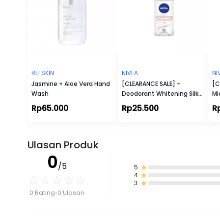
REI SKIN
NIVEA
NI
Jasmine + Aloe Vera Hand
[CLEARANCE SALE] -
[C
Wash
Deodorant Whitening Silk
Mi
Touch Roll On
Rp65.000
Rp25.500
R
Ulasan Produk
0
/5
5
4
3
0 Rating
0 Ulasan