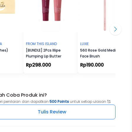
emiliki
inggi
Bio-Oil
ui
, saat
TA
FROM THIS ISLAND
LUXIE
inya
shes)
[BUNDLE] 2Pcs Illipe
560 Rose Gold Medium Fan
 produk
Plumping Lip Butter
Face Brush
Rp298.000
Rp190.000
ah Coba Produk ini?
eri penilaian dan dapatkan
500 Points
untuk setiap ulasan 🥰
Tulis Review