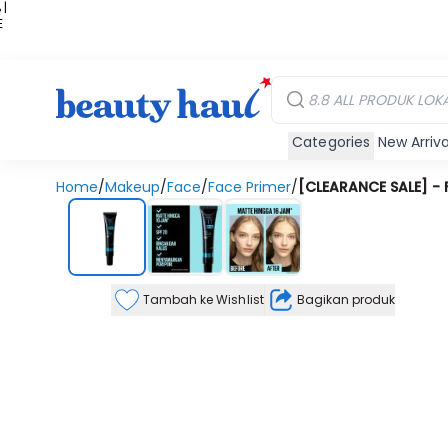
 |
E
kir
iah
Categories
New Arriva
Home
/
Makeup
/
Face
/
Face Primer
/
[CLEARANCE SALE] - 
Tambah ke Wishlist
Bagikan produk