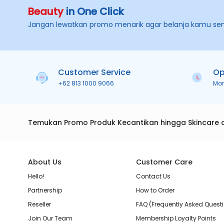
Beauty
in One Click
Jangan lewatkan promo menarik agar belanja kamu se
Customer Service
Op
+62 813 1000 9066
Mo
Temukan Promo Produk Kecantikan hingga Skincare 
About Us
Customer Care
Hello!
Contact Us
Partnership
How to Order
Reseller
FAQ (Frequently Asked Quest
Join Our Team
Membership Loyalty Points