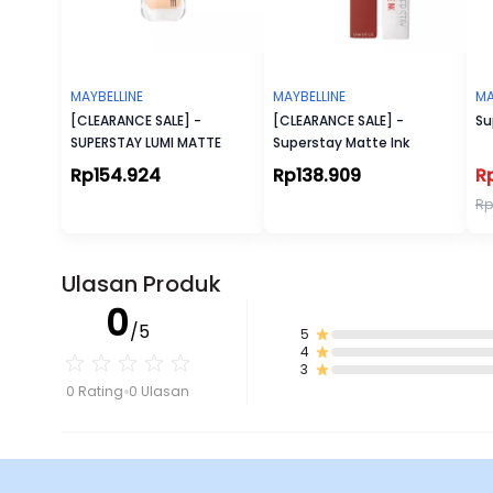
MAYBELLINE
MAYBELLINE
MA
[CLEARANCE SALE] -
[CLEARANCE SALE] -
Su
SUPERSTAY LUMI MATTE
Superstay Matte Ink
Rp154.924
Rp138.909
R
Rp
Ulasan Produk
0
/5
5
4
3
0 Rating
0 Ulasan