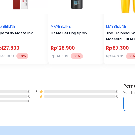
pori
YBELLINE
MAYBELLINE
MAYBELLINE
perstay Matte Ink
Fit Me Setting Spray
The Colossal W
Mascara - BLA
p127.800
Rp128.900
Rp87.300
138.909
-8%
Rp140.019
-8%
Rp94.826
-8
Pern
0
2
0
Yuk, b
0
1
0
0