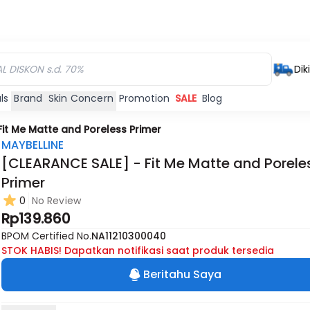
Dik
ls
Brand
Skin Concern
Promotion
SALE
Blog
Fit Me Matte and Poreless Primer
MAYBELLINE
[CLEARANCE SALE] - Fit Me Matte and Porele
Primer
0
No Review
Rp139.860
BPOM Certified No.
NA11210300040
STOK HABIS! Dapatkan notifikasi saat produk tersedia
Beritahu Saya