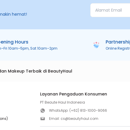
makin hemat!
ening Hours
Partnersh
n–Fri 10am–5pm, Sat 10am–2pm
Online Regist
dan Makeup Terbaik di BeautyHaul
Layanan Pengaduan Konsumen
PT Beaute Haul Indonesia
WhatsApp:
(+62) 813-1000-9066
ions)
Email:
cs@beautyhaul.com