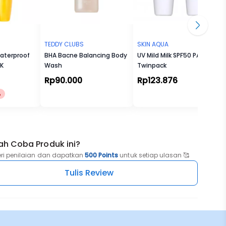
TEDDY CLUBS
SKIN AQUA
aterproof
BHA Bacne Balancing Body
UV Mild Milk SPF50 PA++
CK
Wash
Twinpack
Rp90.000
Rp123.876
%
ah Coba Produk ini?
eri penilaian dan dapatkan
500 Points
untuk setiap ulasan 🥰
Tulis Review