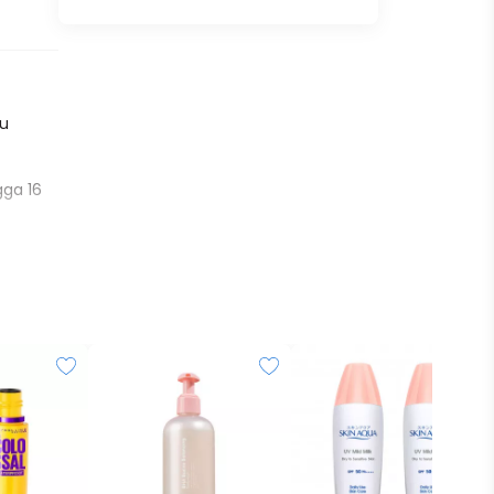
pu
gga 16
engan
wder
 pori-