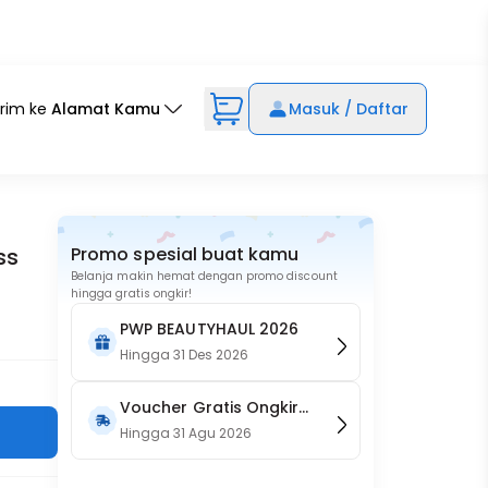
irim ke
Alamat Kamu
Masuk / Daftar
ss
Promo spesial buat kamu
Belanja makin hemat dengan promo discount
hingga gratis ongkir!
PWP BEAUTYHAUL 2026
Hingga
31 Des 2026
Voucher Gratis Ongkir
15RB (Only on Website)
Hingga
31 Agu 2026