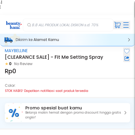
 |
E
kir
iah
8.8 ALL PRODUK LOKAL DISKON s.d. 70%
Dikirim ke
Alamat Kamu
MAYBELLINE
Stok Habis
[CLEARANCE SALE] - Fit Me Setting Spray
0
No Review
Rp0
Color:
STOK HABIS! Dapatkan notifikasi saat produk tersedia
Promo spesial buat kamu
Belanja makin hemat dengan promo discount hingga gratis
ongkir!