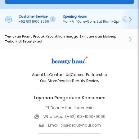
Customer Service
Opening Hours
Pa
+62 813 1000 9066
Mon–Fri 10am–5pm, Sat 10am–2pm
On
Temukan Promo Produk Kecantikan hingga Skincare dan Makeup
Terbaik di BeautyHaul
About Us
Contact Us
Careers
Partnership
Our Store
Reseller
Beauty Review
Layanan Pengaduan Konsumen
PT Beaute Haul Indonesia
WhatsApp:
(+62) 813-1000-9066
Email:
cs@beautyhaul.com