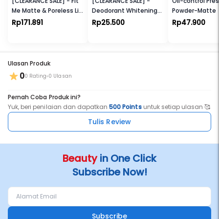
[CLEARANCE SALE] - Fit
[CLEARANCE SALE] -
Oil-control Pre
Me Matte & Poreless Liq
Deodorant Whitening
Powder-Matte
Foundation
Silk Touch Roll On
Rp171.891
Rp25.500
Rp47.900
Ulasan Produk
0
0 Rating
0 Ulasan
Pernah Coba Produk ini?
Yuk, beri penilaian dan dapatkan
500 Points
untuk setiap ulasan 🥰
Tulis Review
Beauty
in One Click
Subscribe Now!
Subscribe