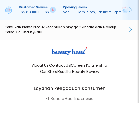
Customer Service
Opening Hours
Pa
+62 813 1000 9066
Mon–Fri 10am–5pm, Sat 10am–2pm
On
Temukan Promo Produk Kecantikan hingga Skincare dan Makeup
Terbaik di BeautyHaul
About Us
Contact Us
Careers
Partnership
Our Store
Reseller
Beauty Review
Layanan Pengaduan Konsumen
PT Beaute Haul Indonesia
WhatsApp:
(+62) 813-1000-9066
Email:
cs@beautyhaul.com
Direktorat Jenderal Perlindungan Konsumen dan Tertib Niaga
Kementrian Perdagangan Republik Indonesia