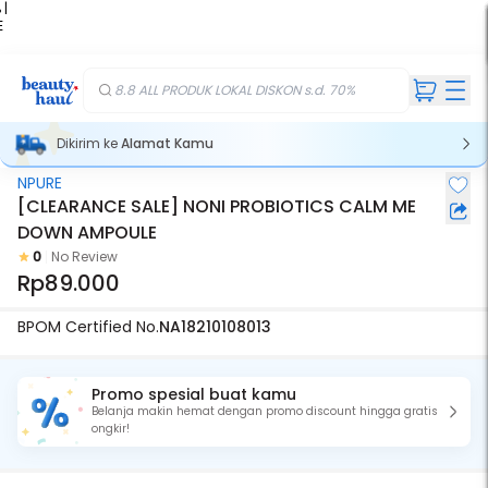
 |
E
kir
iah
8.8 ALL PRODUK LOKAL DISKON s.d. 70%
Dikirim ke
Alamat Kamu
NPURE
[CLEARANCE SALE] NONI PROBIOTICS CALM ME
DOWN AMPOULE
0
No Review
Rp89.000
BPOM Certified No.
NA18210108013
Promo spesial buat kamu
Belanja makin hemat dengan promo discount hingga gratis
ongkir!