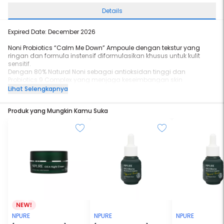
Details
Expired Date: December 2026
Noni Probiotics “Calm Me Down” Ampoule dengan tekstur yang
ringan dan formula instensif diformulasikan khusus untuk kulit
sensitif.
Dengan 80% Natural Noni sebagai antioksidan tinggi dan
Probiotics 9 Complex yang menjaga keseimbangan skin
microbiome sehingga membuat kulit menjadi lembap dan halus.
Lihat Selengkapnya
Kandungan Ekstrak Chamomile, Bisabolol, Betaine, Allantoin, dan
Ceramide NP dapat menghidrasi kulit, menenangkan,
Produk yang Mungkin Kamu Suka
melembabkan, dan melindungi skin barrier. SymCalmin®
merupakan komponen aktif dari oat yang dapat membantu
mengurangi peradangan dan kulit kemerahan, serta melindungi
kulit dari gangguan eksternal/lingkungan di saat bersamaan. Kulit
Tampak Sehat Alami.
NPURE
NPURE
NPURE