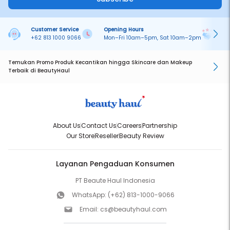
Customer Service
Opening Hours
Pa
+62 813 1000 9066
Mon–Fri 10am–5pm, Sat 10am–2pm
On
Temukan Promo Produk Kecantikan hingga Skincare dan Makeup
Terbaik di BeautyHaul
About Us
Contact Us
Careers
Partnership
Our Store
Reseller
Beauty Review
Layanan Pengaduan Konsumen
PT Beaute Haul Indonesia
WhatsApp:
(+62) 813-1000-9066
Email:
cs@beautyhaul.com