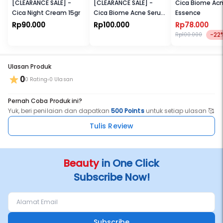
[CLEARANCE SALE] -
[CLEARANCE SALE] -
Cica Biome Ac
Cica Night Cream 15gr
Cica Biome Acne Serum
Essence
Essence
Rp90.000
Rp100.000
Rp78.000
-22
Rp100.000
Ulasan Produk
0
0 Rating
0 Ulasan
Pernah Coba Produk ini?
Yuk, beri penilaian dan dapatkan
500 Points
untuk setiap ulasan 🥰
Tulis Review
Beauty
in One Click
Subscribe Now!
Subscribe