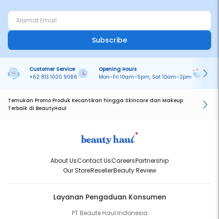
Subscribe
Customer Service
Opening Hours
Pa
+62 813 1000 9066
Mon–Fri 10am–5pm, Sat 10am–2pm
On
Temukan Promo Produk Kecantikan hingga Skincare dan Makeup
Terbaik di BeautyHaul
About Us
Contact Us
Careers
Partnership
Our Store
Reseller
Beauty Review
Layanan Pengaduan Konsumen
PT Beaute Haul Indonesia