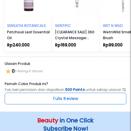
mengandung antioksidan yang dapat membantu melindungi
dan membersihkan kulit. Gotu kola dapat membantu produksi
kolagen pada kulit.Cocok untuk Ibu Hamil dan Menyusui. Cocok
untuk Vegetarian dan Vegan. Tidak Melalui Uji Coba terhadap
Hewan. Tanpa Bahan yang Membahayakan Eksistensi Terumbu
Karang. Tersertifikasi Halal.
SENSATIA BOTANICALS
SKINTIFIC
WET N WILD
Patchouli Leaf Essential
[CLEARANCE SALE] 360
WetnWild Small
Oil
Crystal Massager
Brush
Lifting Eye Cream 20gr
Rp240.000
Rp169.000
Rp99.000
Ulasan Produk
0
0 Rating
0 Ulasan
Pernah Coba Produk ini?
Yuk, beri penilaian dan dapatkan
500 Points
untuk setiap ulasan 🥰
Tulis Review
Beauty
in One Click
Subscribe Now!