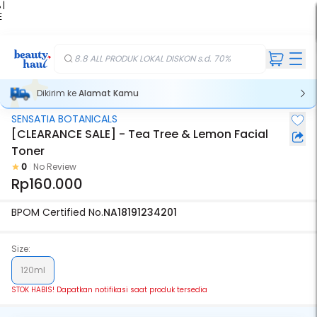
 |
E
kir
iah
8.8 ALL PRODUK LOKAL DISKON s.d. 70%
Dikirim ke
Alamat Kamu
SENSATIA BOTANICALS
Stok Habis
[CLEARANCE SALE] - Tea Tree & Lemon Facial
Toner
0
No Review
Rp160.000
BPOM Certified No.
NA18191234201
Size:
120ml
STOK HABIS! Dapatkan notifikasi saat produk tersedia