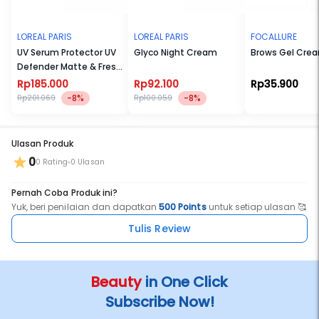
LOREAL PARIS
LOREAL PARIS
FOCALLURE
UV Serum Protector UV
Glyco Night Cream
Brows Gel Cre
Defender Matte & Fresh
SPF50+ / PA++++ 50ml
Rp185.000
Rp92.100
Rp35.900
-8%
-8%
Rp201.069
Rp100.059
Ulasan Produk
0
0 Rating
0 Ulasan
Pernah Coba Produk ini?
Yuk, beri penilaian dan dapatkan
500 Points
untuk setiap ulasan 🥰
Tulis Review
Beauty
in One Click
Subscribe Now!