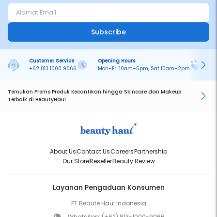
Subscribe
Customer Service
Opening Hours
Pa
+62 813 1000 9066
Mon–Fri 10am–5pm, Sat 10am–2pm
On
Temukan Promo Produk Kecantikan hingga Skincare dan Makeup
Terbaik di BeautyHaul
About Us
Contact Us
Careers
Partnership
Our Store
Reseller
Beauty Review
Layanan Pengaduan Konsumen
PT Beaute Haul Indonesia
WhatsApp:
(+62) 813-1000-9066