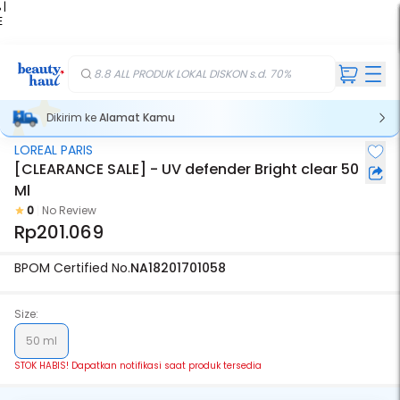
 |
E
kir
iah
8.8 ALL PRODUK LOKAL DISKON s.d. 70%
Dikirim ke
Alamat Kamu
LOREAL PARIS
Stok Habis
[CLEARANCE SALE] - UV defender Bright clear 50
Ml
0
No Review
Rp201.069
BPOM Certified No.
NA18201701058
Size:
50 ml
STOK HABIS! Dapatkan notifikasi saat produk tersedia