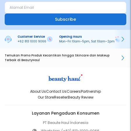
Subscribe
Customer Service
Opening Hours
Pa
+62 813 1000 9066
Mon–Fri 10am–5pm, Sat 10am–2pm
On
Temukan Promo Produk Kecantikan hingga Skincare dan Makeup
Terbaik di BeautyHaul
About Us
Contact Us
Careers
Partnership
Our Store
Reseller
Beauty Review
Layanan Pengaduan Konsumen
PT Beaute Haul Indonesia
WhatsApp:
(+62) 813-1000-9066