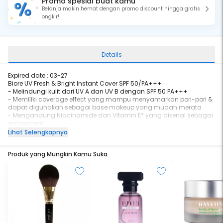
Promo spesial buat kamu
Belanja makin hemat dengan promo discount hingga gratis
ongkir!
Details
Expired date : 03-27
Biore UV Fresh & Bright Instant Cover SPF 50/PA+++
- Melindungi kulit dari UV A dan UV B dengan SPF 50 PA+++
- Memiliki coverage effect yang mampu menyamarkan pori-pori &
dapat digunakan sebagai base makeup yang mudah merata
- Mengandung Niacinamide dan Vitamin E* yang dikenal sebagai
antioxidant
- No added fragrance, no white cast
Lihat Selengkapnya
- Water-resistance (dibukitkan dengan uji water resistance 80
menit), namun tetap mudah dibersihkan dengan sabun
Produk yang Mungkin Kamu Suka
- Tidak lengket namun tetap terasa lembap di kulit
- 9 dari 10 wanita Indonesia merasa kulitnya tampak cerah dan
merata setelah pemakaian produk ini**
Biore UV Fresh & Bright Instant Cover SPF 50 / PA+++
UV Protection SPF 50 dan PA+++ tidak hanya memberikan
perlindungan terhadap sinar UV, tetapi juga menyamarkan warna
kulit yang tidak rata dan noda hitam di wajah secara instant. Kulit
terlindungi, tak khawatir kulit belang yang disebabkan oleh