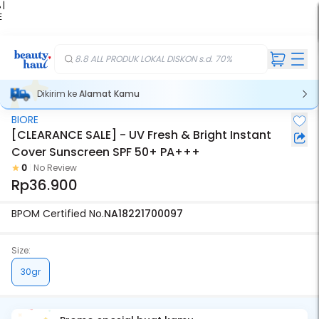
 |
E
kir
iah
8.8 ALL PRODUK LOKAL DISKON s.d. 70%
Dikirim ke
Alamat Kamu
BIORE
[CLEARANCE SALE] - UV Fresh & Bright Instant
Cover Sunscreen SPF 50+ PA+++
0
No Review
Rp36.900
BPOM Certified No.
NA18221700097
Size:
30gr