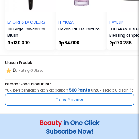
paparan sinar UV
LA GIRL & LA COLORS
HIPNOZA
HAYEJIN
101 Large Powder Pro
Eleven Eau De Parfum
[CLEARANCE SAL
Brush
Blessing of Spr
Wrinkle-away E
Rp139.000
Rp64.900
Rp170.286
Cream
Ulasan Produk
0
0 Rating
0 Ulasan
Pernah Coba Produk ini?
Yuk, beri penilaian dan dapatkan
500 Points
untuk setiap ulasan 🥰
Tulis Review
Beauty
in One Click
Subscribe Now!