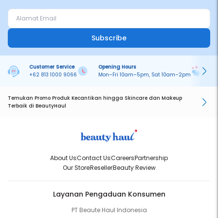
Subscribe
Customer Service
Opening Hours
Pa
+62 813 1000 9066
Mon–Fri 10am–5pm, Sat 10am–2pm
On
Temukan Promo Produk Kecantikan hingga Skincare dan Makeup
Terbaik di BeautyHaul
About Us
Contact Us
Careers
Partnership
Our Store
Reseller
Beauty Review
Layanan Pengaduan Konsumen
PT Beaute Haul Indonesia