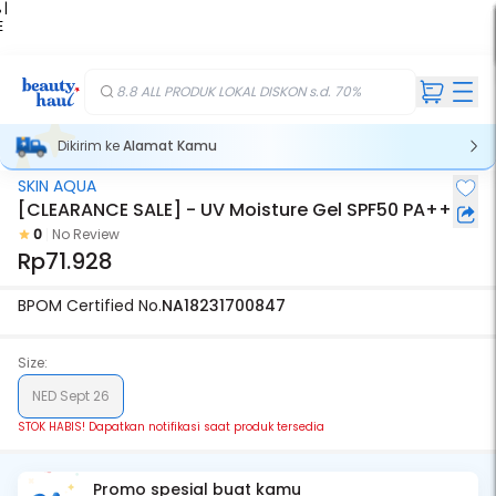
 |
E
kir
iah
8.8 ALL PRODUK LOKAL DISKON s.d. 70%
Dikirim ke
Alamat Kamu
SKIN AQUA
Stok Habis
[CLEARANCE SALE] - UV Moisture Gel SPF50 PA++
0
No Review
Rp71.928
BPOM Certified No.
NA18231700847
Size:
NED Sept 26
STOK HABIS! Dapatkan notifikasi saat produk tersedia
Promo spesial buat kamu