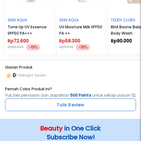
SKIN AQUA
SKIN AQUA
TEDDY CLUBS
Tone Up UV Essence
UV Moisture Milk SPF50
BHA Bacne Bala
SPF50 PA+++
PA ++
Body Wash
Rp72.600
Rp58.300
Rp90.000
-19%
-19%
Rp89.625
Rp71.928
Ulasan Produk
0
0 Rating
0 Ulasan
Pernah Coba Produk ini?
Yuk, beri penilaian dan dapatkan
500 Points
untuk setiap ulasan 🥰
Tulis Review
Beauty
in One Click
Subscribe Now!