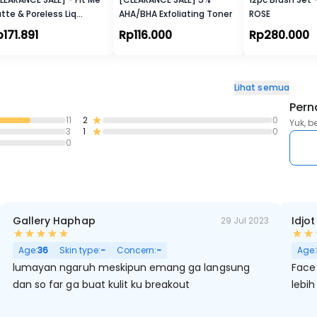
tte & Poreless Liq
AHA/BHA Exfoliating Toner
ROSE
undation
171.891
Rp116.000
Rp280.000
Lihat semua
Pern
11
2
0
Yuk, b
3
1
0
0
Gallery Haphap
Idjot
29 Jul 2023
Age:
36
Skin type:
-
Concern:
-
Age:
lumayan ngaruh meskipun emang ga langsung
Face
dan so far ga buat kulit ku breakout
lebih