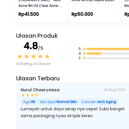
Acne 8H Oil Clear Acne
Ma
Defense + Purify Scrub
Fo
Rp41.500
Rp50.000
Rp
100ml
Ulasan Produk
4.8
/5
5
4
3
14 Rating
14 Ulasan
Ulasan Terbaru
Nurul Chaerunissa
24 Aug 2023
Age:
36
Skin type:
Normal Skin
Concern:
Anti Aging
Lumayan untuk daya serap nya cepet Suka banget
sama packaging nyaa simple keren