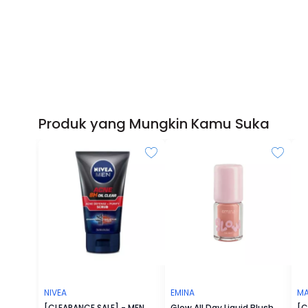
Produk yang Mungkin Kamu Suka
NIVEA
EMINA
MA
[CLEARANCE SALE] - MEN
Glow All Day Liquid Blush
[C