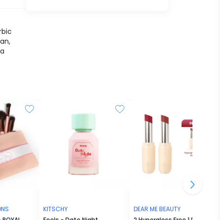
rbic
an,
da
ONS
KITSCHY
DEAR ME BEAUTY
- ROYAL
Feels - Date Night
2 Hypergloss Free 1 Dear Lia