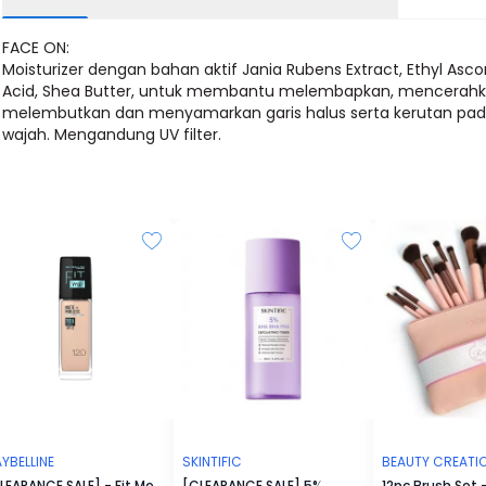
FACE ON:
Moisturizer dengan bahan aktif Jania Rubens Extract, Ethyl Asco
Acid, Shea Butter, untuk membantu melembapkan, mencerahk
melembutkan dan menyamarkan garis halus serta kerutan pa
wajah. Mengandung UV filter.
YBELLINE
SKINTIFIC
BEAUTY CREATI
LEARANCE SALE] - Fit Me
[CLEARANCE SALE] 5%
12pc Brush Set 