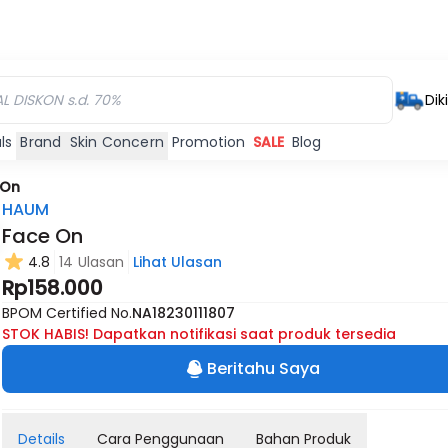
Dik
ls
Brand
Skin Concern
Promotion
SALE
Blog
 On
HAUM
Face On
4.8
14 Ulasan
Lihat Ulasan
Rp158.000
BPOM Certified No.
NA18230111807
STOK HABIS! Dapatkan notifikasi saat produk tersedia
Beritahu Saya
Details
Cara Penggunaan
Bahan Produk