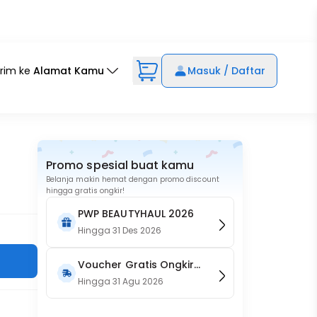
irim ke
Alamat Kamu
Masuk / Daftar
Promo spesial buat kamu
Belanja makin hemat dengan promo discount
hingga gratis ongkir!
PWP BEAUTYHAUL 2026
Hingga
31 Des 2026
Voucher Gratis Ongkir
15RB (Only on Website)
Hingga
31 Agu 2026