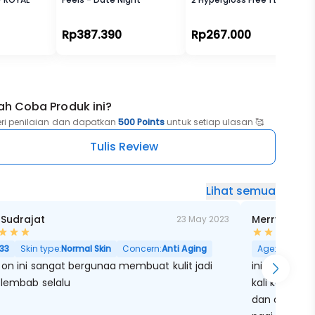
Rp387.390
Rp267.000
ah Coba Produk ini?
eri penilaian dan dapatkan
500 Points
untuk setiap ulasan 🥰
Tulis Review
Lihat semua
 Sudrajat
Merry Geor
23 May 2023
33
Skin type:
Normal Skin
Concern:
Anti Aging
Age:
31
Skin
 on ini sangat bergunaa membuat kulit jadi
ini krim aku 
 lembab selalu
kali karena 
dan ada ethy