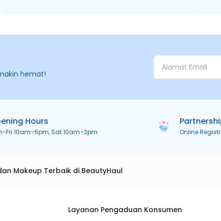
makin hemat!
ening Hours
Partnersh
n–Fri 10am–5pm, Sat 10am–2pm
Online Regist
dan Makeup Terbaik di BeautyHaul
Layanan Pengaduan Konsumen