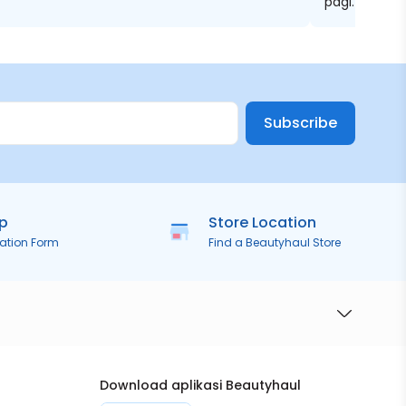
pagi. Untuk 
meskipun em
kulit ku bre
breakout. s
Subscribe
ip
Store Location
ration Form
Find a Beautyhaul Store
Download aplikasi Beautyhaul