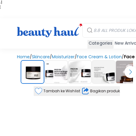
 |
E
kir
iah
Categories
New Arriva
Home
/
Skincare
/
Moisturizer
/
Face Cream & Lotion
/
Face
Tambah ke Wishlist
Bagikan produk