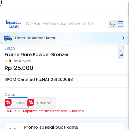
 |
E
kir
iah
8.8 ALL PRODUK LOKAL DISKON s.d. 70%
Dikirim ke
Alamat Kamu
ESQA
Stok Habis
Frame Flare Powder Bronzer
0
No Review
Rp125.000
BPOM Certified No.
NA11261200698
Color:
Cabo
Havana
STOK HABIS! Dapatkan notifikasi saat produk tersedia
Promo spesial buat kamu