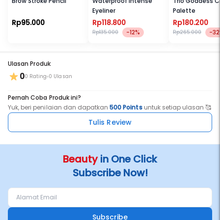
Brow Stroke Pencil
Waterproof Intense
Trio Goddess 
Eyeliner
Palette
Rp95.000
Rp118.800
Rp180.200
-12%
-3
Rp135.000
Rp265.000
Ulasan Produk
0
0 Rating
0 Ulasan
Pernah Coba Produk ini?
Yuk, beri penilaian dan dapatkan
500 Points
untuk setiap ulasan 🥰
Tulis Review
Beauty
in One Click
Subscribe Now!
Subscribe