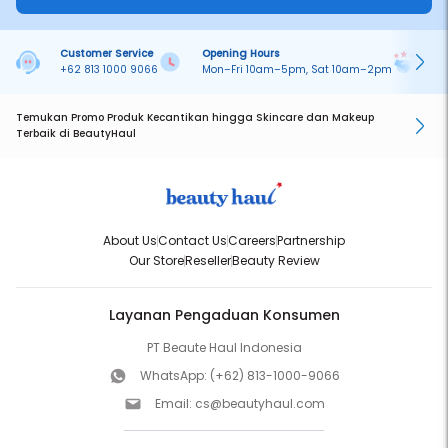
Customer Service
Opening Hours
Pa
+62 813 1000 9066
Mon–Fri 10am–5pm, Sat 10am–2pm
On
Temukan Promo Produk Kecantikan hingga Skincare dan Makeup
Terbaik di BeautyHaul
About Us
Contact Us
Careers
Partnership
Our Store
Reseller
Beauty Review
Layanan Pengaduan Konsumen
PT Beaute Haul Indonesia
WhatsApp:
(+62) 813-1000-9066
Email:
cs@beautyhaul.com