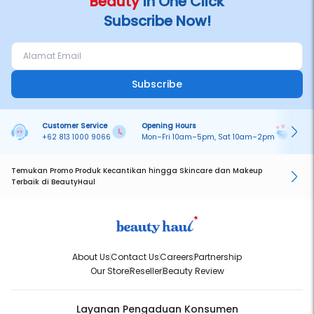
Beauty
in One Click
Subscribe Now!
Subscribe
Customer Service
Opening Hours
Pa
+62 813 1000 9066
Mon–Fri 10am–5pm, Sat 10am–2pm
On
Temukan Promo Produk Kecantikan hingga Skincare dan Makeup
Terbaik di BeautyHaul
About Us
Contact Us
Careers
Partnership
Our Store
Reseller
Beauty Review
Layanan Pengaduan Konsumen