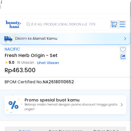
 |
E
kir
iah
8.8 ALL PRODUK LOKAL DISKON s.d. 70%
Dikirim ke
Alamat Kamu
NACIFIC
Fresh Herb Origin - Set
5.0
16 Ulasan
Lihat Ulasan
Rp463.500
BPOM Certified No.
NA26180110652
Promo spesial buat kamu
Belanja makin hemat dengan promo discount hingga gratis
ongkir!