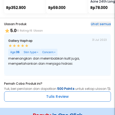
Acne 24th Lon
Foundation
Rp352.900
Rp59.000
Rp78.000
Ulasan Produk
Lihat semua
5.0
16 Rating
16 Ulasan
31 Jul 2023
Gallery Haphap
Age:
36
Skin type:
-
Concern:
-
menenangkan dan melembabkan kulit juga,
mempertahankan dan menjaga hidrasi.
Pernah Coba Produk ini?
Yuk, beri penilaian dan dapatkan
500 Points
untuk setiap ulasan 🥰
Tulis Review