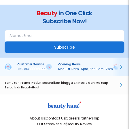
Beauty
in One Click
Subscribe Now!
Subscribe
Customer Service
Opening Hours
Pa
+62 813 1000 9066
Mon–Fri 10am–5pm, Sat 10am–2pm
On
Temukan Promo Produk Kecantikan hingga Skincare dan Makeup
Terbaik di BeautyHaul
About Us
Contact Us
Careers
Partnership
Our Store
Reseller
Beauty Review