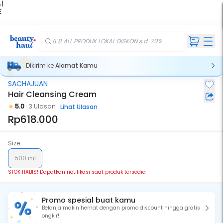
 |
E
kir
iah
8.8 ALL PRODUK LOKAL DISKON s.d. 70%
Dikirim ke
Alamat Kamu
SACHAJUAN
Stok Habis
Hair Cleansing Cream
5.0
3 Ulasan
Lihat Ulasan
Rp618.000
Size:
500 ml
STOK HABIS! Dapatkan notifikasi saat produk tersedia
Promo spesial buat kamu
Belanja makin hemat dengan promo discount hingga gratis
ongkir!