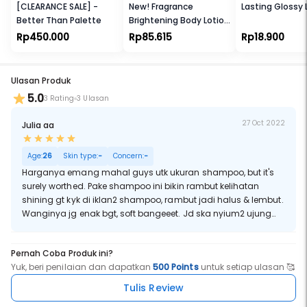
[CLEARANCE SALE] -
New! Fragrance
Lasting Glossy 
Better Than Palette
Brightening Body Lotion
Bright Mood Booster
Rp450.000
Rp85.615
Rp18.900
Ulasan Produk
5.0
3 Rating
3 Ulasan
27 Oct 2022
Julia aa
Age:
26
Skin type:
-
Concern:
-
Harganya emang mahal guys utk ukuran shampoo, but it's
surely worthed. Pake shampoo ini bikin rambut kelihatan
shining gt kyk di iklan2 shampoo, rambut jadi halus & lembut.
Wanginya jg enak bgt, soft bangeeet. Jd ska nyium2 ujung
rambut pas lg nyisir klo pake shampoo ini. Ahahahaha.
Pernah Coba Produk ini?
Yuk, beri penilaian dan dapatkan
500 Points
untuk setiap ulasan 🥰
Tulis Review