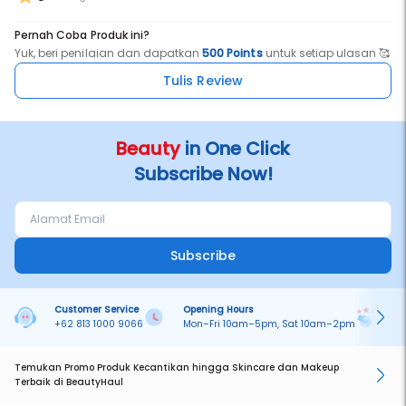
Pernah Coba Produk ini?
Yuk, beri penilaian dan dapatkan
500 Points
untuk setiap ulasan 🥰
Tulis Review
Beauty
in One Click
Subscribe Now!
Subscribe
Customer Service
Opening Hours
Pa
+62 813 1000 9066
Mon–Fri 10am–5pm, Sat 10am–2pm
On
Temukan Promo Produk Kecantikan hingga Skincare dan Makeup
Terbaik di BeautyHaul