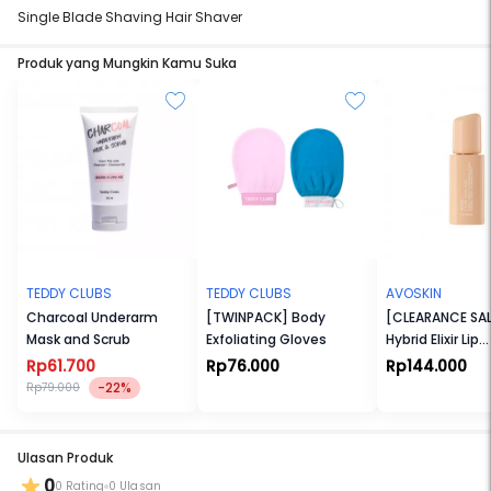
Single Blade Shaving Hair Shaver
Produk yang Mungkin Kamu Suka
TEDDY CLUBS
TEDDY CLUBS
AVOSKIN
Charcoal Underarm
[TWINPACK] Body
[CLEARANCE SAL
Mask and Scrub
Exfoliating Gloves
Hybrid Elixir Lip
Optimizer Seru
Rp61.700
Rp76.000
Rp144.000
-22%
Rp79.000
Ulasan Produk
0
0 Rating
0 Ulasan