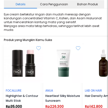
Details
Cara Penggunaan
Bahan Produk
Eye cream bertekstur ringan dan mudah meresap dengan
kandungan concentrated Vitamin C, Kafein, dan Asam Hialuronat
untuk mencerahkan kantung mata yang sensitif.
Menjaga area mata tetap terhidrasi, sehingga terlihat lebih awet
muda.
Produk yang Mungkin Kamu Suka
FOCALLURE
ANUA
LAB ON HAIR
Highlighter & Contour
Heartleaf Silky Moisture
Hair Density A
Multi Stick
Suncream
Rp35.000
Rp226.300
Rp142.800