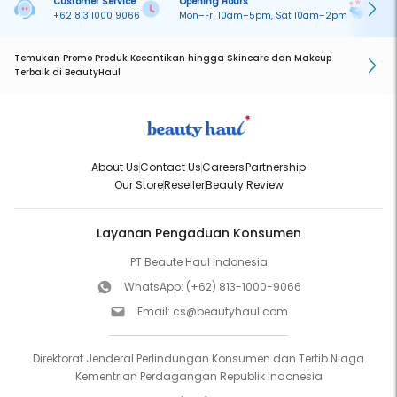
Customer Service
Opening Hours
Pa
+62 813 1000 9066
Mon–Fri 10am–5pm, Sat 10am–2pm
On
Temukan Promo Produk Kecantikan hingga Skincare dan Makeup
Terbaik di BeautyHaul
About Us
Contact Us
Careers
Partnership
Our Store
Reseller
Beauty Review
Layanan Pengaduan Konsumen
PT Beaute Haul Indonesia
WhatsApp:
(+62) 813-1000-9066
Email:
cs@beautyhaul.com
Direktorat Jenderal Perlindungan Konsumen dan Tertib Niaga
Kementrian Perdagangan Republik Indonesia