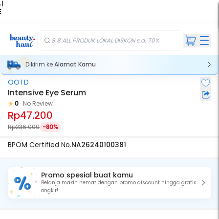
 |
E
kir
iah
8.8 ALL PRODUK LOKAL DISKON s.d. 70%
Dikirim ke
Alamat Kamu
OOTD
Intensive Eye Serum
0
No Review
Rp47.200
Rp236.000
-80%
BPOM Certified No.
NA26240100381
Promo spesial buat kamu
Belanja makin hemat dengan promo discount hingga gratis
ongkir!