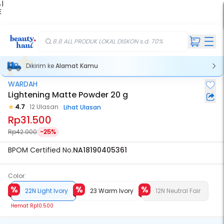
 |
E
kir
iah
8.8 ALL PRODUK LOKAL DISKON s.d. 70%
Dikirim ke
Alamat Kamu
WARDAH
Lightening Matte Powder 20 g
4.7
12 Ulasan
Lihat Ulasan
Rp31.500
Rp42.000
-25%
BPOM Certified No.
NA18190405361
Color:
22N Light Ivory
23 Warm Ivory
12N Neutral Fair
Hemat
Rp10.500