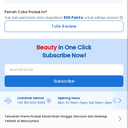
Pernah Coba Produk ini?
Yuk, beri penilaian dan dapatkan
500 Points
untuk setiap ulasan 🥰
Tulis Review
Beauty
in One Click
Subscribe Now!
Subscribe
Customer Service
Opening Hours
Pa
+62 813 1000 9066
Mon–Fri 10am–5pm, Sat 10am–2pm
On
Temukan Promo Produk Kecantikan hingga Skincare dan Makeup
Terbaik di BeautyHaul