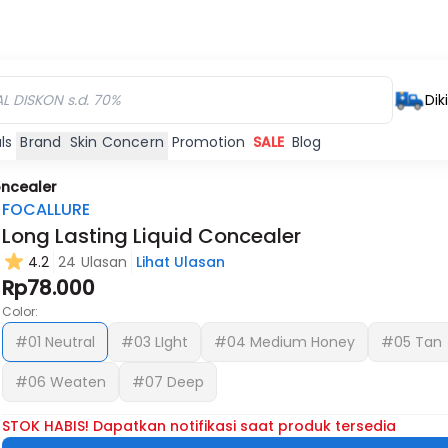
Dik
ls
Brand
Skin Concern
Promotion
SALE
Blog
oncealer
FOCALLURE
Long Lasting Liquid Concealer
4.2
24 Ulasan
Lihat Ulasan
Rp78.000
Color:
#01 Neutral
#03 LIght
#04 Medium Honey
#05 Tan
#06 Weaten
#07 Deep
STOK HABIS! Dapatkan notifikasi saat produk tersedia