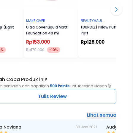
MAKE OVER
BEAUTYHAUL
r (Light
Ultra Cover Liquid Matt
(BUNDLE) Pillow Puff + Mini
Foundation 40 ml
Puff
Rp153.000
Rp128.000
0%
Rp170.000
-10%
ah Coba Produk ini?
eri penilaian dan dapatkan
500 Points
untuk setiap ulasan 🥰
Tulis Review
Lihat semua
a Noviana
Audy Purnam
30 Jan 2021