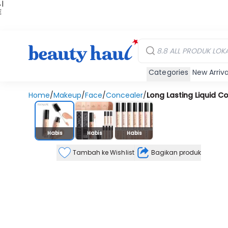
 |
E
kir
iah
Categories
New Arriva
Home
/
Makeup
/
Face
/
Concealer
/
Long Lasting Liquid C
Stok Habis
Habis
Habis
Habis
Tambah ke Wishlist
Bagikan produk