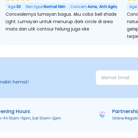
if, Pori Besar
Age:
33
Skin type:
Normal Skin
Concern:
Acne, Anti Aging, Noda Hit
Age:
Concealernya lumayan bagus. Aku coba beli shade
Conc
Light. Lumayan untuk menurup dark circle di area
natu
mata dan utk contour hidung juga oke
gela
terj
loos
mata
masal
makin hemat!
ening Hours
Partnersh
n–Fri 10am–5pm, Sat 10am–2pm
Online Regist