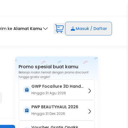
irim ke
Alamat Kamu
Masuk / Daftar
Promo spesial buat kamu
Belanja makin hemat dengan promo discount
hingga gratis ongkir!
GWP Focallure 3D Hand
Held Makeup Mirror - Pink
Hingga
31 Agu 2026
PWP BEAUTYHAUL 2026
Hingga
31 Des 2026
Voucher Gratis Ongkir