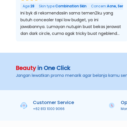
Age:
28
Skin type:
Combination Skin
Concern:
Acne, Sensit
Ini byk di rekomendasiin sama temen2ku yang
butuh concealer tapi low budget, ya ini
jawabannya. Lumayan nutupin buat bekas jerawat
dan dark circle, cuma agak tricky buat ngeblend
nya
Beauty
in One Click
Jangan lewatkan promo menarik agar belanja kamu se
Customer Service
Op
+62 813 1000 9066
Mo