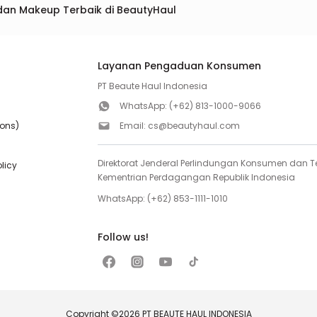
dan Makeup Terbaik di BeautyHaul
Layanan Pengaduan Konsumen
PT Beaute Haul Indonesia
WhatsApp:
(+62) 813-1000-9066
ions)
Email:
cs@beautyhaul.com
Direktorat Jenderal Perlindungan Konsumen dan Te
olicy
Kementrian Perdagangan Republik Indonesia
WhatsApp:
(+62) 853-1111-1010
Follow us!
Copyright ©2026 PT BEAUTE HAUL INDONESIA