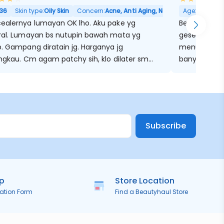
am, Pori Besar
36
Skin type:
Oily Skin
Concern:
Acne, Anti Aging, Noda Hitam, Kulit Keri
Age:
21
Skin
ealernya lumayan OK lho. Aku pake yg
Bekas jeraw
ral. Lumayan bs nutupin bawah mata yg
geser meski
p. Gampang diratain jg. Harganya jg
menutup de
angkau. Cm agam patchy sih, klo dilater sm
banyak ban
e powder agak kelihatan garis2 bawah
nya. Klo cm buat make up sebentat ga
ah. Klo buat long lasting make up, kurang OK.
Subscribe
ip
Store Location
ration Form
Find a Beautyhaul Store