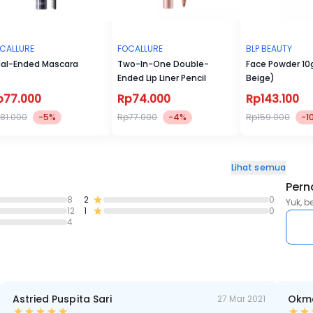
CALLURE
FOCALLURE
BLP BEAUTY
al-Ended Mascara
Two-In-One Double-
Face Powder 10g
Ended Lip Liner Pencil
Beige)
p77.000
Rp74.000
Rp143.100
81.000
-5%
Rp77.000
-4%
Rp159.000
-1
Lihat semua
Pern
8
2
0
Yuk, b
12
1
0
4
Astried Puspita Sari
Okm
27 Mar 2021