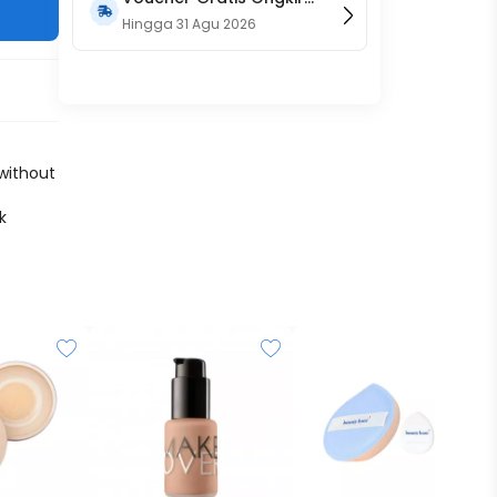
15RB (Only on Website)
Hingga
31 Agu 2026
 without
k