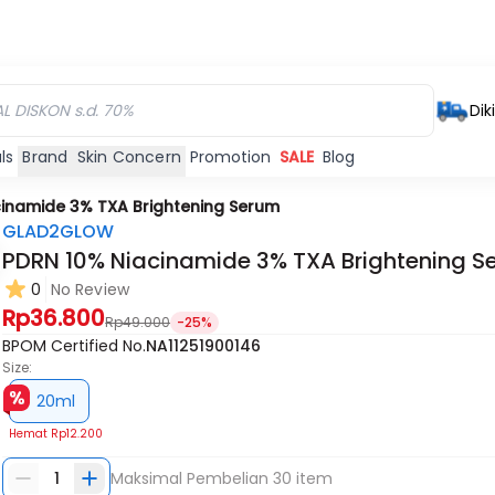
Dik
ls
Brand
Skin Concern
Promotion
SALE
Blog
cinamide 3% TXA Brightening Serum
GLAD2GLOW
PDRN 10% Niacinamide 3% TXA Brightening S
0
No Review
Rp36.800
Rp49.000
-25%
BPOM Certified No.
NA11251900146
Size:
20ml
Hemat
Rp12.200
1
Maksimal Pembelian
30
item