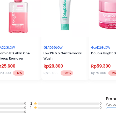
LAD2GLOW
GLAD2GLOW
GLAD2GLOW
tamin B12 All In One
Low Ph 5.5 Gentle Facial
Double Bright 
keup Remover
Wash
p25.600
Rp29.300
Rp59.300
29.000
-12%
Rp39.000
-25%
Rp79.000
-2
Pern
0
2
0
Yuk, b
0
1
0
0