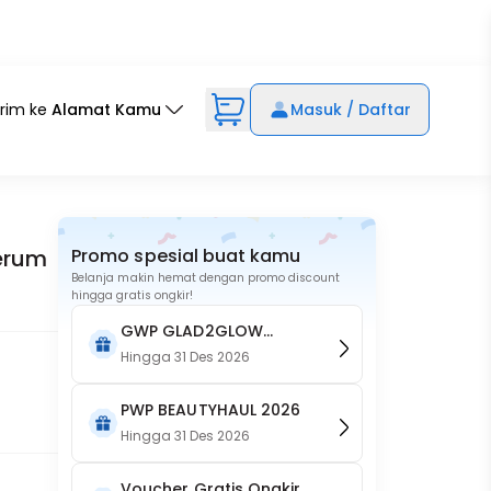
irim ke
Alamat Kamu
Masuk / Daftar
erum
Promo spesial buat kamu
Belanja makin hemat dengan promo discount
hingga gratis ongkir!
GWP GLAD2GLOW
Cherry Blossom 230ml
Hingga
31 Des 2026
PWP BEAUTYHAUL 2026
Hingga
31 Des 2026
Voucher Gratis Ongkir