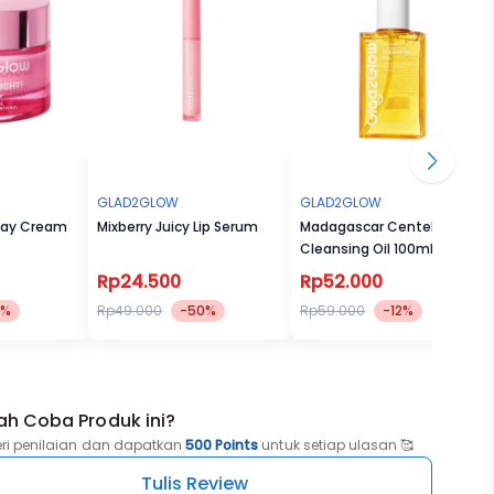
GLAD2GLOW
GLAD2GLOW
Day Cream
Mixberry Juicy Lip Serum
Madagascar Centella Light
Cleansing Oil 100ml |
200ml
Rp24.500
Rp52.000
5%
Rp49.000
-50%
Rp59.000
-12%
ah Coba Produk ini?
eri penilaian dan dapatkan
500 Points
untuk setiap ulasan 🥰
Tulis Review