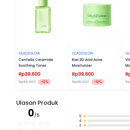
GLAD2GLOW
GLAD2GLOW
G
Centella Ceramide
Kiwi 3D Acid Acne
Vi
Soothing Toner
Moisturizer
Ma
Rp39.600
Rp39.600
R
Rp45.000
-12%
Rp45.000
-12%
Rp
Ulasan Produk
0
/5
5
4
3