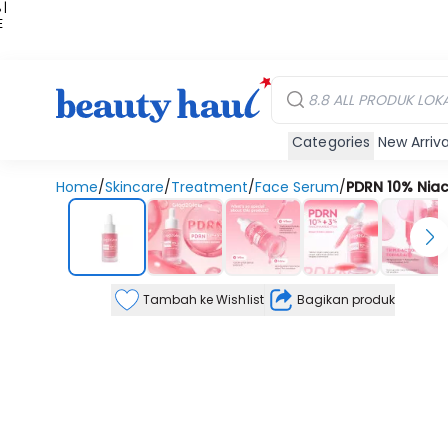
 |
E
kir
iah
Categories
New Arriva
Home
/
Skincare
/
Treatment
/
Face Serum
/
PDRN 10% Nia
Tambah ke Wishlist
Bagikan produk