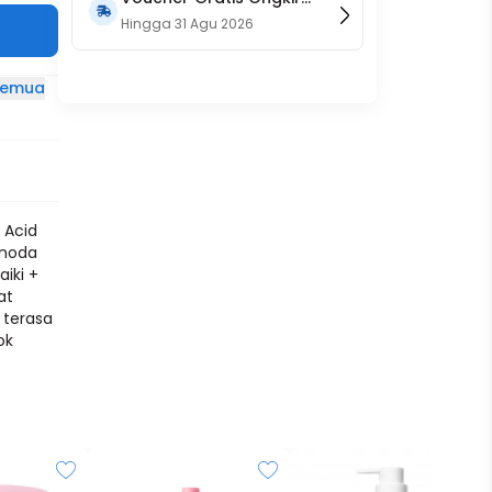
15RB (Only on Website)
Hingga
31 Agu 2026
 semua
 Acid
 noda
iki +
at
terasa
ok