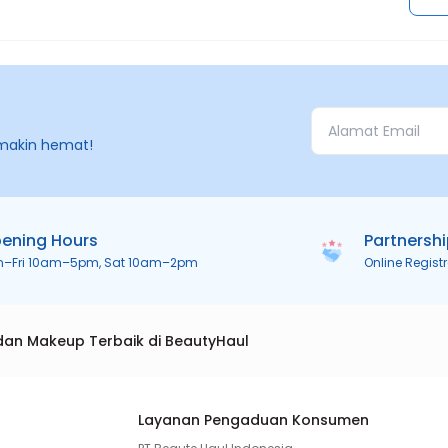
makin hemat!
ening Hours
Partnersh
n–Fri 10am–5pm, Sat 10am–2pm
Online Regist
dan Makeup Terbaik di BeautyHaul
Layanan Pengaduan Konsumen