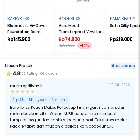
BARENBLISS
BARENBLISS
NAMA BEAUTY
Bloomatte Hi-Cover
Aura Mood
Satin Silky Lipst
Foundation Balm
Transferproof Vinyl Lip
Cream
Rp145.900
Rp74.800
Rp219.000
-14%
Rp86.900
Ulasan Produk
Lihat semua
4.8
106 Rating
106 Ulasan
09 Feb 2026
mutia apriliyanti
Age:
26
Skin type:
-
Concern:
-
Barenbliss Peach Makes Perfect Lip Tint ringan, nyaman, dan
melembapkan bibir. Warna MLBB naturalnya membuat
tampilan segar dan cantik sepanjang hari. Teksturnya halus,
tidak lengket, dan mudah diaplikasikan, cocok untuk
pemakaian harian yang effortless.