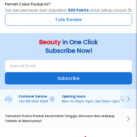
Pernah Coba Produk ini?
Yuk, beri penilaian dan dapatkan
500 Points
untuk setiap ulasan 🥰
Tulis Review
Beauty
in One Click
Subscribe Now!
Subscribe
Customer Service
Opening Hours
Pa
+62 813 1000 9066
Mon–Fri 10am–5pm, Sat 10am–2pm
On
Temukan Promo Produk Kecantikan hingga Skincare dan Makeup
Terbaik di BeautyHaul