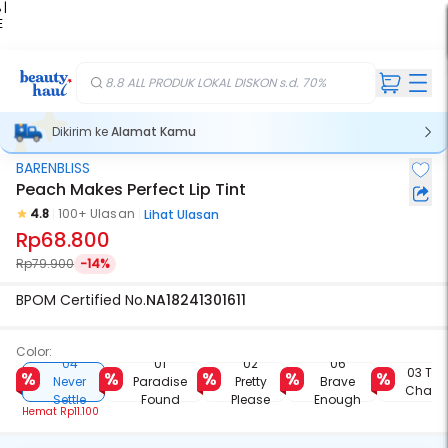
 |
E
kir
iah
8.8 ALL PRODUK LOKAL DISKON s.d. 70%
Dikirim ke
Alamat Kamu
BARENBLISS
Peach Makes Perfect Lip Tint
4.8
100+ Ulasan
Lihat Ulasan
Rp68.800
Rp79.900
-14%
BPOM Certified No.
NA18241301611
Color:
04
01
02
06
03 Tak
Never
Paradise
Pretty
Brave
Chang
Settle
Found
Please
Enough
Hemat
Rp11.100