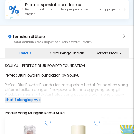
Promo spesial buat kamu
Belanja makin hemat dengan promo discount hingga gratis
ongkir!
Temukan di Store
Ketersediaan stock dapat berubah sewaktu-waktu
Details
Cara Penggunaan
Bahan Produk
SOULYU - PERFECT BLUR POWDER FOUNDATION
Perfect Blur Powder Foundation by Soulyu
Perfect Blur Powder Foundation merupakan bedak foundation yang
diformulasikan dengan fine-powder technology yang canggih.
Produk ini memiliki tekstur halus yang secara efektif mengisi pori-
pori, memberikan efek blur tanpa pori untuk hasil akhir yang lembut
Lihat Selengkapnya
dan tahan sepanjang hari. Diperkaya dengan Niacinamide dan
Trealix®, kombinasi Trehalose dan Protein Nabati Terhidrolisis,
Produk yang Mungkin Kamu Suka
produk ini membantu menjaga dan memulihkan lapisan
pelindung alami kulit sekaligus mengontrol minyak dan
memberikan hidrasi, menjadikan kulit tampak bercahaya alami.
Available in 6 shades: