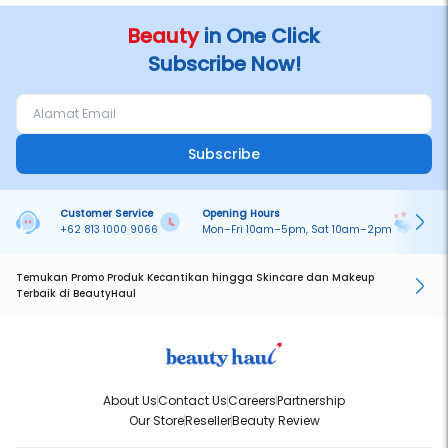
NA11240300384 (03 - Creme)
NA11240300385 (04 - Ivory)
Beauty
in One Click
NA11240300386 (05 - Almond)
Subscribe Now!
NA11240300387 (06 - Honey)
*Mohon membuat video unboxing saat membuka paket
Expired Date: November 2027
Subscribe
Customer Service
Opening Hours
Pa
+62 813 1000 9066
Mon–Fri 10am–5pm, Sat 10am–2pm
On
Temukan Promo Produk Kecantikan hingga Skincare dan Makeup
Terbaik di BeautyHaul
About Us
Contact Us
Careers
Partnership
Our Store
Reseller
Beauty Review