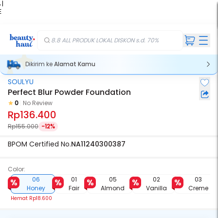
 |
E
kir
iah
8.8 ALL PRODUK LOKAL DISKON s.d. 70%
Dikirim ke
Alamat Kamu
SOULYU
Perfect Blur Powder Foundation
0
No Review
Rp136.400
Rp155.000
-12%
BPOM Certified No.
NA11240300387
Color:
06
01
05
02
03
Honey
Fair
Almond
Vanilla
Creme
Hemat
Rp18.600