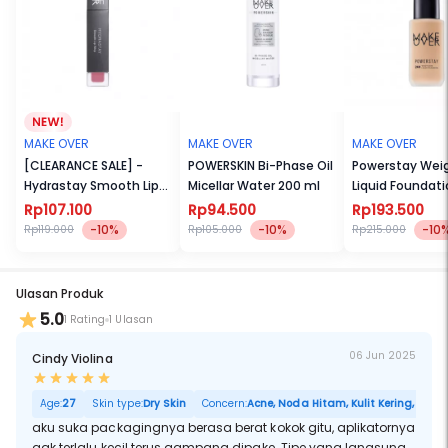
smudge proof, dan sweatproof. Tersedia dalam 3 variasi warna
yang disesuaikan dengan warna rambut dan dapat digunakan
untuk berbagai macam looks dari natural hingga bold.
MAKE OVER
MAKE OVER
MAKE OVER
[CLEARANCE SALE] -
POWERSKIN Bi-Phase Oil
Powerstay Wei
Hydrastay Smooth Lip
Micellar Water 200 ml
Liquid Foundat
Whip 6.5 g
Rp107.100
Rp94.500
Rp193.500
-10%
-10%
-10
Rp119.000
Rp105.000
Rp215.000
Ulasan Produk
5.0
1 Rating
1 Ulasan
06 Jun 2025
Cindy Violina
Age:
27
Skin type:
Dry Skin
Concern:
Acne, Noda Hitam, Kulit Kering, Sensit
aku suka packagingnya berasa berat kokok gitu, aplikatornya
gak terlalu kecil terus gampang dipake. Tipe yang langsung