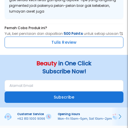
pigmented jadi pakenya pelan-pelan biar gak ketebelan,
lumayan awet juga
Pernah Coba Produk ini?
Yuk, beri penilaian dan dapatkan
500 Points
untuk setiap ulasan 🥰
Tulis Review
Beauty
in One Click
Subscribe Now!
Subscribe
Customer Service
Opening Hours
Pa
+62 813 1000 9066
Mon–Fri 10am–5pm, Sat 10am–2pm
On