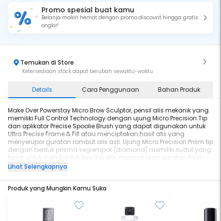
Promo spesial buat kamu
Belanja makin hemat dengan promo discount hingga gratis
ongkir!
Temukan di Store
Ketersediaan stock dapat berubah sewaktu-waktu
Details
Cara Penggunaan
Bahan Produk
Make Over Powerstay Micro Brow Sculptor, pensil alis mekanik yang
memiliki Full Control Technology dengan ujung Micro Precision Tip
dan aplikator Precise Spoolie Brush yang dapat digunakan untuk
Ultra Precise Frame & Fill atau menciptakan hasil alis yang
menyerupai guratan rambut alis asli. Ujung Micro Precision Prism tip
dengan bentuk prisma segiempat (diamond) memiliki sudut yang
tepat untuk membentuk bingkai alis, menciptakan guratan Real-
Hair Strokes dengan ketipisan 0,2 mm, dan mengisi area alis yang
Lihat Selengkapnya
kosong. Bentuk aplikator Precise Spoolie Brush dengan ukuran yang
tipis dapat membaurkan produk dengan rata di area alis yang
Produk yang Mungkin Kamu Suka
kosong dan tetap menjaga bentuk bingkai alis. Diformulasikan
dengan One-stroke High Impact Pigments untuk intensitas yang
mudah dibaurkan di semua tipe rambut alis menghindari hasil
alis yang terlalu blocking. Dapatkan hasil akhir yang tahan lama
hingga 24 jam dengan 24H Long-lasting dan kekuatan waterproof,