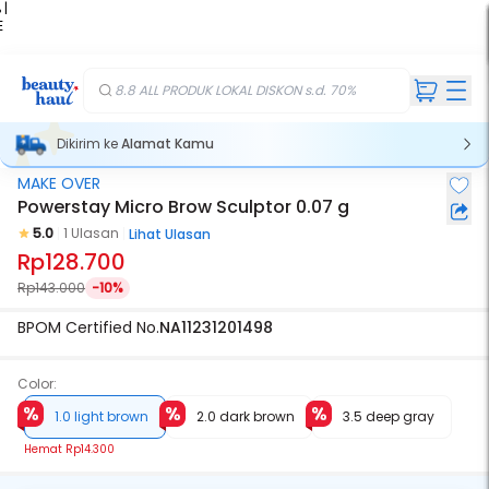
 |
E
kir
iah
8.8 ALL PRODUK LOKAL DISKON s.d. 70%
Dikirim ke
Alamat Kamu
MAKE OVER
Powerstay Micro Brow Sculptor 0.07 g
5.0
1 Ulasan
Lihat Ulasan
Rp128.700
Rp143.000
-10%
BPOM Certified No.
NA11231201498
Color:
1.0 light brown
2.0 dark brown
3.5 deep gray
Hemat
Rp14.300