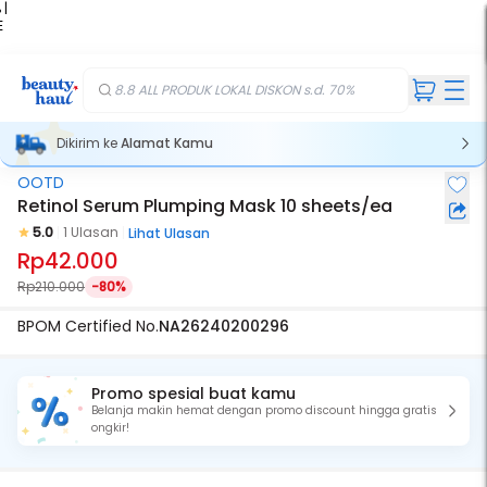
 |
E
kir
iah
8.8 ALL PRODUK LOKAL DISKON s.d. 70%
Dikirim ke
Alamat Kamu
OOTD
Retinol Serum Plumping Mask 10 sheets/ea
5.0
1 Ulasan
Lihat Ulasan
Rp42.000
Rp210.000
-80%
BPOM Certified No.
NA26240200296
Promo spesial buat kamu
Belanja makin hemat dengan promo discount hingga gratis
ongkir!