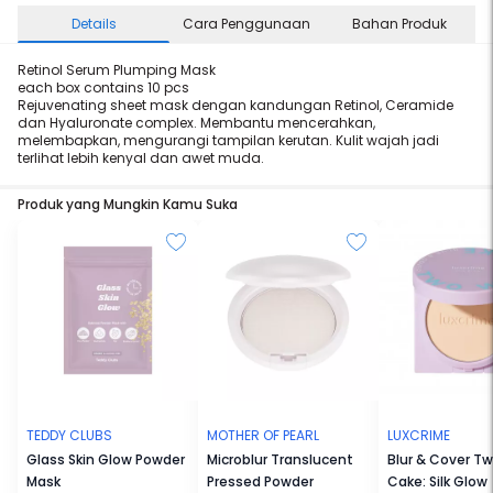
Details
Cara Penggunaan
Bahan Produk
Retinol Serum Plumping Mask
each box contains 10 pcs
Rejuvenating sheet mask dengan kandungan Retinol, Ceramide
dan Hyaluronate complex. Membantu mencerahkan,
melembapkan, mengurangi tampilan kerutan. Kulit wajah jadi
terlihat lebih kenyal dan awet muda.
Produk yang Mungkin Kamu Suka
TEDDY CLUBS
MOTHER OF PEARL
LUXCRIME
Glass Skin Glow Powder
Microblur Translucent
Blur & Cover T
Mask
Pressed Powder
Cake: Silk Glow