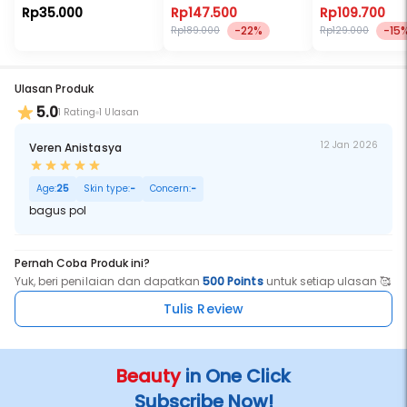
Rp35.000
Rp147.500
Rp109.700
-22%
-15
Rp189.000
Rp129.000
Ulasan Produk
5.0
1 Rating
1 Ulasan
12 Jan 2026
Veren Anistasya
Age:
25
Skin type:
-
Concern:
-
bagus pol
Pernah Coba Produk ini?
Yuk, beri penilaian dan dapatkan
500 Points
untuk setiap ulasan 🥰
Tulis Review
Beauty
in One Click
Subscribe Now!