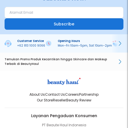
Subscribe
Customer Service
Opening Hours
Pa
+62 813 1000 9066
Mon–Fri 10am–5pm, Sat 10am–2pm
On
Temukan Promo Produk Kecantikan hingga Skincare dan Makeup
Terbaik di BeautyHaul
About Us
Contact Us
Careers
Partnership
Our Store
Reseller
Beauty Review
Layanan Pengaduan Konsumen
PT Beaute Haul Indonesia