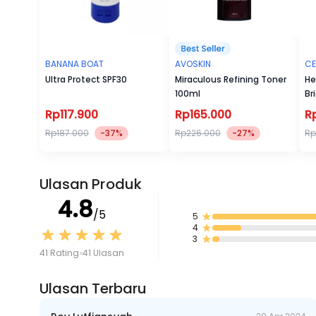
BANANA BOAT
AVOSKIN
CE
Ultra Protect SPF30
Miraculous Refining Toner
He
100ml
Br
Cr
Rp117.900
Rp165.000
R
Rp187.000
-37%
Rp226.000
-27%
Rp
Ulasan Produk
4.8
/5
5
4
3
41 Rating
41 Ulasan
Ulasan Terbaru