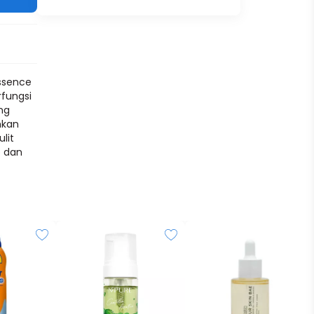
ssence
rfungsi
ng
hkan
lit
p dan