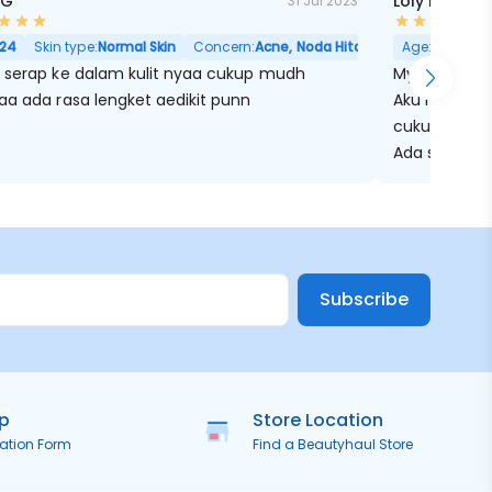
 G
Loly Marish
31 Jul 2023
24
Skin type:
Normal Skin
Concern:
Acne, Noda Hitam, Pori Besar
Age:
27
Skin
 serap ke dalam kulit nyaa cukup mudh
My first loc
aa ada rasa lengket aedikit punn
Aku ngerasa 
cukup buat h
Ada sedikit 
repurchase 
butiran nya 
kelihatan ba
kayaa dikitt
ngga terlalu
Subscribe
ip
Store Location
ration Form
Find a Beautyhaul Store