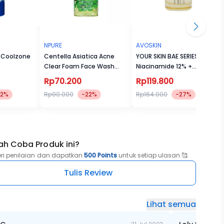
NPURE
AVOSKIN
t Coolzone
Centella Asiatica Acne
YOUR SKIN BAE SERIES
Clear Foam Face Wash
Niacinamide 12% +
100ml
Centella
Rp70.200
Rp119.800
32%
Rp90.000
-22%
Rp164.000
-27%
ah Coba Produk ini?
eri penilaian dan dapatkan
500 Points
untuk setiap ulasan 🥰
Tulis Review
Lihat semua