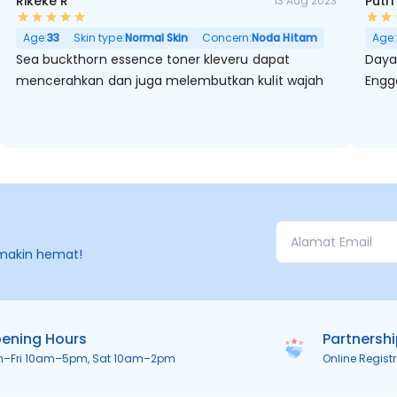
Rikeke R
Putri
13 Aug 2023
Age:
33
Skin type:
Normal Skin
Concern:
Noda Hitam
Age:
Sea buckthorn essence toner kleveru dapat
Daya
mencerahkan dan juga melembutkan kulit wajah
Engg
makin hemat!
ening Hours
Partnersh
n–Fri 10am–5pm, Sat 10am–2pm
Online Regist