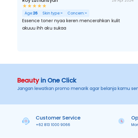
Roy Lutfiansyah
28 Apr 2024
Age:
26
Skin type:
-
Concern:
-
Essence toner nyaa keren mencerahkan kulit
akuuu ihh aku sukaa
Beauty
in One Click
Jangan lewatkan promo menarik agar belanja kamu se
Customer Service
Op
+62 813 1000 9066
Mo