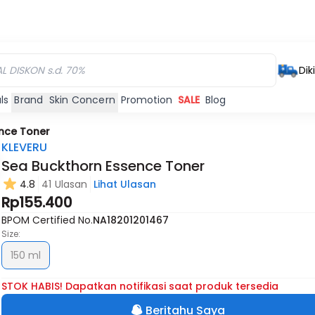
Dik
ls
Brand
Skin Concern
Promotion
SALE
Blog
nce Toner
KLEVERU
Sea Buckthorn Essence Toner
4.8
41 Ulasan
Lihat Ulasan
Habis
Rp155.400
BPOM Certified No.
NA18201201467
Size:
150 ml
STOK HABIS! Dapatkan notifikasi saat produk tersedia
Beritahu Saya