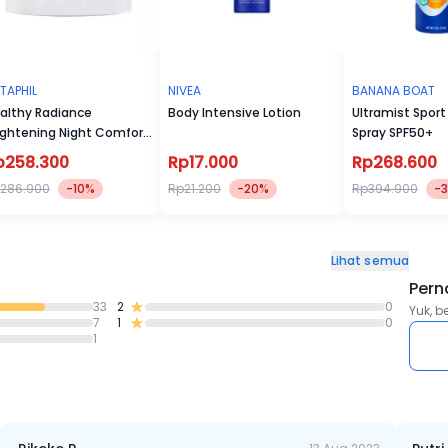
TAPHIL
NIVEA
BANANA BOAT
althy Radiance
Body Intensive Lotion
Ultramist Spor
ightening Night Comfort
Spray SPF50+
eam 50g
p258.300
Rp17.000
Rp268.600
286.900
-10%
Rp21.200
-20%
Rp394.900
-
Lihat semua
Pern
33
2
0
Yuk, b
7
1
0
1