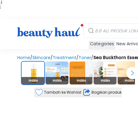
 |
E
kir
iah
Categories
New Arriva
Home
/
Skincare
/
Treatment
/
Toner
/
Sea Buckthorn Esse
Stok Habis
Habis
Habis
Habis
Habis
Habis
Tambah ke Wishlist
Bagikan produk