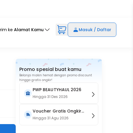
irim ke
Alamat Kamu
Masuk / Daftar
Promo spesial buat kamu
Belanja makin hemat dengan promo discount
hingga gratis ongkir!
PWP BEAUTYHAUL 2026
Hingga
31 Des 2026
Voucher Gratis Ongkir
15RB (Only on Website)
Hingga
31 Agu 2026