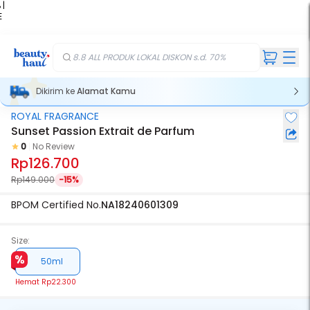
 |
E
kir
iah
8.8 ALL PRODUK LOKAL DISKON s.d. 70%
Dikirim ke
Alamat Kamu
ROYAL FRAGRANCE
Sunset Passion Extrait de Parfum
0
No Review
Rp126.700
Rp149.000
-15%
BPOM Certified No.
NA18240601309
Size:
50ml
Hemat
Rp22.300