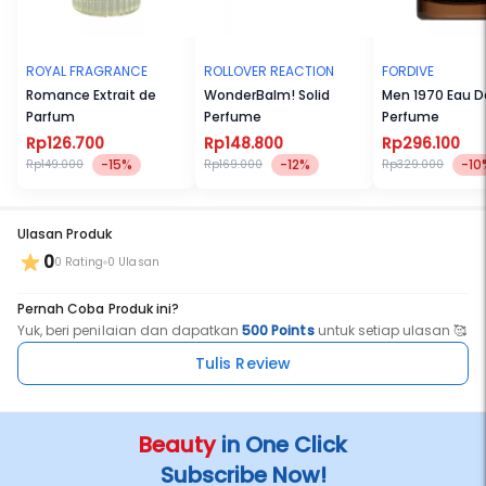
ROYAL FRAGRANCE
ROLLOVER REACTION
FORDIVE
Romance Extrait de
WonderBalm! Solid
Men 1970 Eau D
Parfum
Perfume
Perfume
Rp126.700
Rp148.800
Rp296.100
-15%
-12%
-10
Rp149.000
Rp169.000
Rp329.000
Ulasan Produk
0
0 Rating
0 Ulasan
Pernah Coba Produk ini?
Yuk, beri penilaian dan dapatkan
500 Points
untuk setiap ulasan 🥰
Tulis Review
Beauty
in One Click
Subscribe Now!