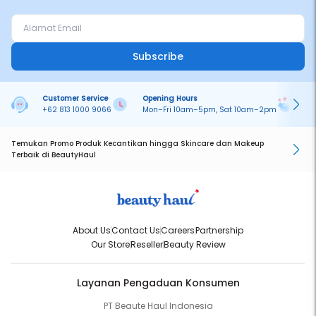
Subscribe
Customer Service
Opening Hours
Pa
+62 813 1000 9066
Mon–Fri 10am–5pm, Sat 10am–2pm
On
Temukan Promo Produk Kecantikan hingga Skincare dan Makeup
Terbaik di BeautyHaul
About Us
Contact Us
Careers
Partnership
Our Store
Reseller
Beauty Review
Layanan Pengaduan Konsumen
PT Beaute Haul Indonesia