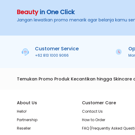
Beauty
in One Click
Jangan lewatkan promo menarik agar belanja kamu se
Customer Service
Op
+62 813 1000 9066
Mo
Temukan Promo Produk Kecantikan hingga Skincare 
About Us
Customer Care
Hello!
Contact Us
Partnership
How to Order
Reseller
FAQ (Frequently Asked Quest