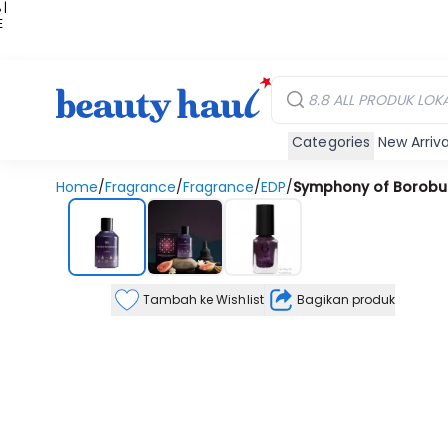
 |
E
kir
iah
Categories
New Arriva
Home
/
Fragrance
/
Fragrance
/
EDP
/
Symphony of Borobud
Tambah ke Wishlist
Bagikan produk