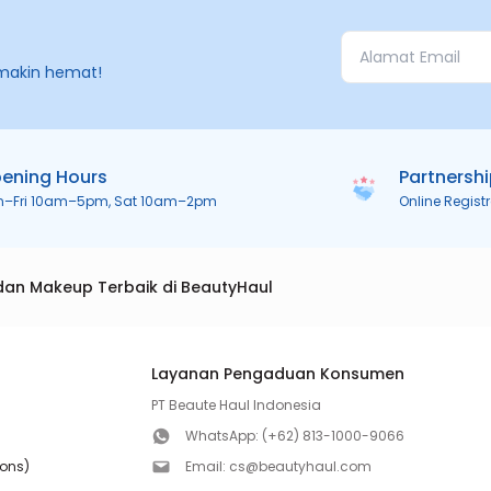
makin hemat!
ening Hours
Partnersh
n–Fri 10am–5pm, Sat 10am–2pm
Online Regist
dan Makeup Terbaik di BeautyHaul
Layanan Pengaduan Konsumen
PT Beaute Haul Indonesia
WhatsApp:
(+62) 813-1000-9066
ions)
Email:
cs@beautyhaul.com