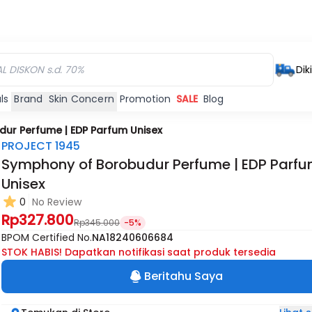
Dik
ls
Brand
Skin Concern
Promotion
SALE
Blog
ur Perfume | EDP Parfum Unisex
PROJECT 1945
Symphony of Borobudur Perfume | EDP Parf
Unisex
0
No Review
Rp327.800
Rp345.000
-5%
BPOM Certified No.
NA18240606684
STOK HABIS! Dapatkan notifikasi saat produk tersedia
Beritahu Saya