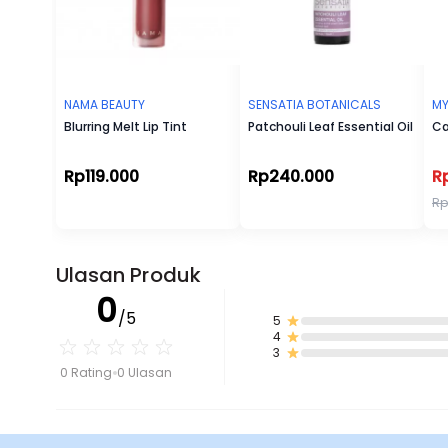
NAMA BEAUTY
SENSATIA BOTANICALS
M
Blurring Melt Lip Tint
Patchouli Leaf Essential Oil
Ca
Rp119.000
Rp240.000
R
Rp
Ulasan Produk
0
/5
5
4
3
0 Rating
0 Ulasan