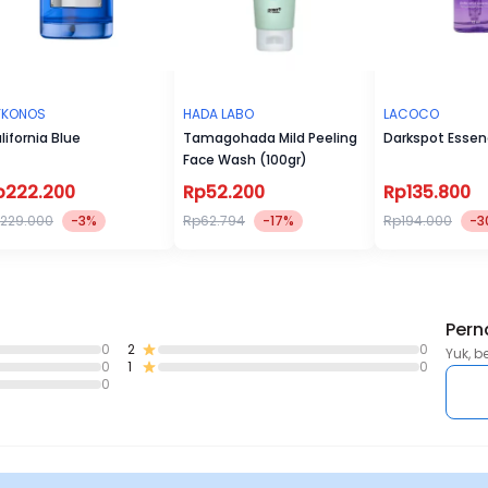
YKONOS
HADA LABO
LACOCO
lifornia Blue
Tamagohada Mild Peeling
Darkspot Esse
Face Wash (100gr)
p222.200
Rp52.200
Rp135.800
229.000
-3%
Rp62.794
-17%
Rp194.000
-3
Pern
0
2
0
Yuk, b
0
1
0
0