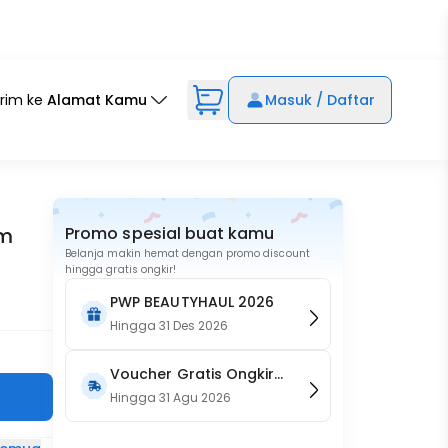
irim ke
Alamat Kamu
Masuk / Daftar
um
Promo spesial buat kamu
Belanja makin hemat dengan promo discount
hingga gratis ongkir!
PWP BEAUTYHAUL 2026
Hingga
31 Des 2026
Voucher Gratis Ongkir
15RB (Only on Website)
Hingga
31 Agu 2026