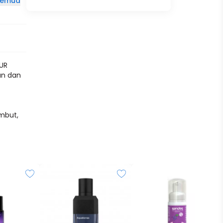
 semua
UR
an dan
embut,