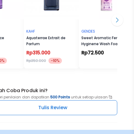
KAHF
GENDES
nce
Aquaterrae Extrait de
Sweet Aromatic Feminine
Parfum
Hyginene Wash Foam
55ml
Rp315.000
Rp72.500
0%
Rp350.000
-10%
ah Coba Produk ini?
eri penilaian dan dapatkan
500 Points
untuk setiap ulasan 🥰
Tulis Review