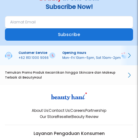
Subscribe Now!
Subscribe
Customer Service
Opening Hours
Pa
+62 813 1000 9066
Mon–Fri 10am–5pm, Sat 10am–2pm
On
Temukan Promo Produk Kecantikan hingga Skincare dan Makeup
Terbaik di BeautyHaul
About Us
Contact Us
Careers
Partnership
Our Store
Reseller
Beauty Review
Layanan Pengaduan Konsumen