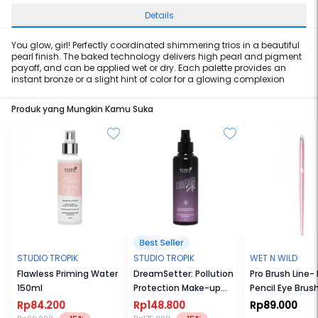
Details
You glow, girl! Perfectly coordinated shimmering trios in a beautiful
pearl finish. The baked technology delivers high pearl and pigment
payoff, and can be applied wet or dry. Each palette provides an
instant bronze or a slight hint of color for a glowing complexion
Produk yang Mungkin Kamu Suka
STUDIO TROPIK
STUDIO TROPIK
WET N WILD
Flawless Priming Water
DreamSetter: Pollution
Pro Brush Line
150ml
Protection Make-up
Pencil Eye Brus
Setting Spray 130ml
Rp84.200
Rp148.800
Rp89.000