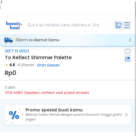
 |
E
kir
iah
8.8 ALL PRODUK LOKAL DISKON s.d. 70%
Dikirim ke
Alamat Kamu
WET N WILD
Stok Habis
To Reflect Shimmer Palette
4.8
4 Ulasan
Lihat Ulasan
Rp0
Color:
STOK HABIS! Dapatkan notifikasi saat produk tersedia
Promo spesial buat kamu
Belanja makin hemat dengan promo discount hingga gratis
ongkir!