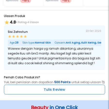
-15%
-15%
Rp99.000
Rp175.000
Ulasan Produk
4.8
4 Rating
4 Ulasan
23 Oct 2020
Sisi Zahrotun
Age:
28
Skin type:
Normal Skin
Concern:
Anti Aging, Kulit Kering, Sensitif,
Wowww dengan harga yg ramah dikantong, ukurannya
segede ituu sih bnr2 mantp. Aku kaget bgt aku pikir kecil
ternyata geude pol ! Untuk pigmentasinya dia baguss bgt sih
di kulit aku cocok keliat shining shimmering splendid bgt !
Pernah Coba Produk ini?
Yuk, beri penilaian dan dapatkan
500 Points
untuk setiap ulasan 🥰
Tulis Review
Beauty
in One Click