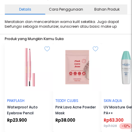
Details
Cara Penggunaan
Bahan Produk
Meratakan dan mencerahkan warna kulit seketika. Juga dapat
berfungsi sebagai moisturizer, sunscreen atau basic make up
Produk yang Mungkin Kamu Suka
PINKFLASH
TEDDY CLUBS
SKIN AQUA
Waterproof Auto
Pink Lava Acne Powder
UV Moisture Ge
Eyebrow Pencil
Mask
PA++
Rp23.900
Rp38.000
Rp63.300
-12%
Rp71.928