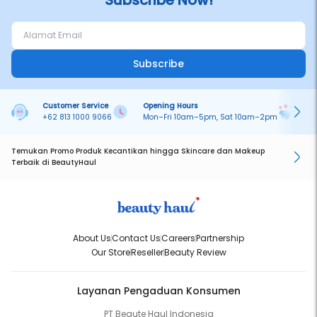
Subscribe Now!
Subscribe
Customer Service
Opening Hours
Pa
+62 813 1000 9066
Mon–Fri 10am–5pm, Sat 10am–2pm
On
Temukan Promo Produk Kecantikan hingga Skincare dan Makeup
Terbaik di BeautyHaul
About Us
Contact Us
Careers
Partnership
Our Store
Reseller
Beauty Review
Layanan Pengaduan Konsumen
PT Beaute Haul Indonesia