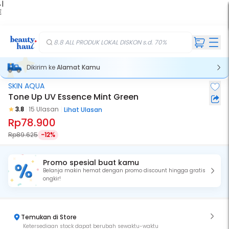
 |
E
kir
iah
8.8 ALL PRODUK LOKAL DISKON s.d. 70%
Dikirim ke
Alamat Kamu
SKIN AQUA
Tone Up UV Essence Mint Green
3.8
15 Ulasan
Lihat Ulasan
Rp78.900
Rp89.625
-12%
Promo spesial buat kamu
Belanja makin hemat dengan promo discount hingga gratis
ongkir!
Temukan di Store
Ketersediaan stock dapat berubah sewaktu-waktu