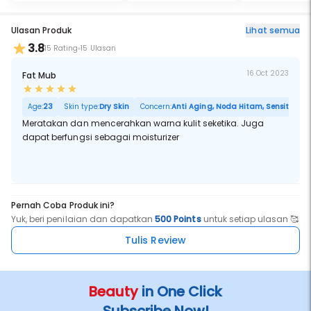
Ulasan Produk
Lihat semua
3.8
15 Rating
15 Ulasan
16 Oct 2023
Fat Mub
Age:
23
Skin type:
Dry Skin
Concern:
Anti Aging, Noda Hitam, Sensitif, Por
Meratakan dan mencerahkan warna kulit seketika. Juga
dapat berfungsi sebagai moisturizer
Pernah Coba Produk ini?
Yuk, beri penilaian dan dapatkan
500 Points
untuk setiap ulasan 🥰
Tulis Review
Beauty
in One Click