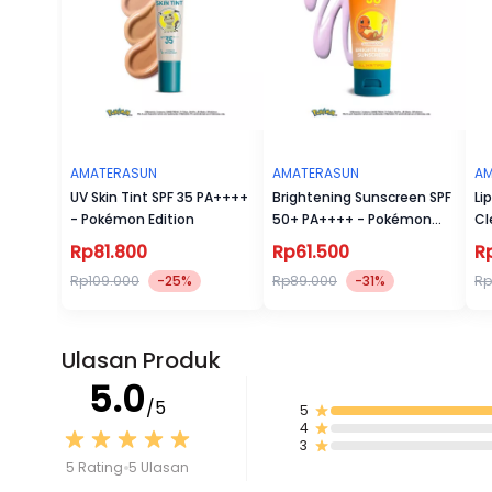
AMATERASUN
AMATERASUN
AM
UV Skin Tint SPF 35 PA++++
Brightening Sunscreen SPF
Li
- Pokémon Edition
50+ PA++++ - Pokémon
Cl
Edition
Rp81.800
Rp61.500
R
Rp109.000
-25%
Rp89.000
-31%
Rp
Ulasan Produk
5.0
/5
5
4
3
5 Rating
5 Ulasan