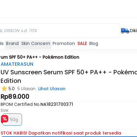
Dik
ls
Brand
Skin Concern
Promotion
SALE
Blog
rum SPF 50+ PA++ - Pokémon Edition
AMATERASUN
UV Sunscreen Serum SPF 50+ PA++ - Pokém
Edition
Habis
Habis
Habis
5.0
5 Ulasan
Lihat Ulasan
Rp89.000
BPOM Certified No.
NA18231700371
Size:
50g
STOK HABIS! Dapatkan notifikasi saat produk tersedia