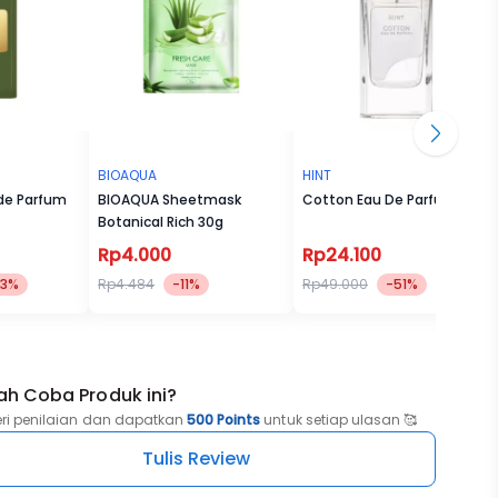
BIOAQUA
HINT
 de Parfum
BIOAQUA Sheetmask
Cotton Eau De Parfum
Botanical Rich 30g
Rp4.000
Rp24.100
23%
Rp4.484
-11%
Rp49.000
-51%
ah Coba Produk ini?
eri penilaian dan dapatkan
500 Points
untuk setiap ulasan 🥰
Tulis Review