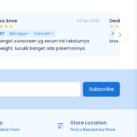
sa Anne
Devika Irda
04 Dec 2025
27
Skin type:
-
Concern:
-
Age:
30
Skin
banget sunscreen yg serum inii teksturnya
love itt
tweight, lucukk banget ada pokemonnya
Subscribe
ip
Store Location
ration Form
Find a Beautyhaul Store