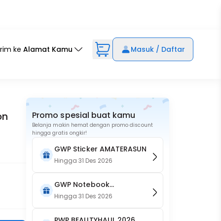
irim ke
Alamat Kamu
Masuk / Daftar
on
Promo spesial buat kamu
Belanja makin hemat dengan promo discount
hingga gratis ongkir!
GWP Sticker AMATERASUN
Hingga
31 Des 2026
GWP Notebook
AMATERASUN
Hingga
31 Des 2026
PWP BEAUTYHAUL 2026