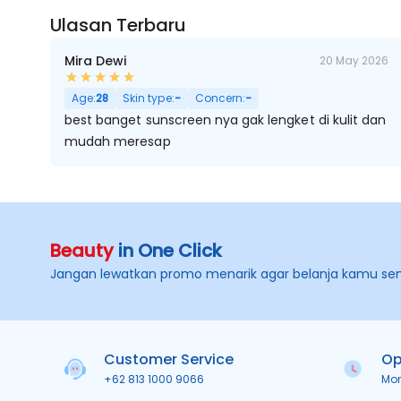
Ulasan Terbaru
Mira Dewi
20 May 2026
Age:
28
Skin type:
-
Concern:
-
best banget sunscreen nya gak lengket di kulit dan
mudah meresap
Beauty
in One Click
Jangan lewatkan promo menarik agar belanja kamu se
Customer Service
Op
+62 813 1000 9066
Mo