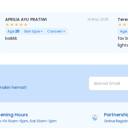
APRILIA AYU PRATIWI
Tere
14 May 2026
Age:
25
Skin type:
-
Concern:
-
Age:
baikkk
fav 
ligh
makin hemat!
ening Hours
Partnersh
n–Fri 10am–5pm, Sat 10am–2pm
Online Regist