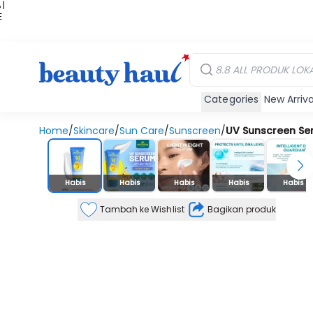
 |
E
kir
iah
Categories
New Arriva
Home
/
Skincare
/
Sun Care
/
Sunscreen
/
UV Sunscreen Se
Stok Habis
Habis
Habis
Habis
Habis
Habis
Tambah ke Wishlist
Bagikan produk