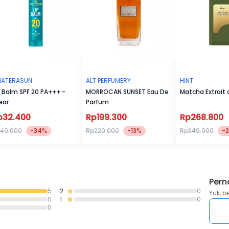
ATERASUN
ALT PERFUMERY
HINT
p Balm SPF 20 PA+++ -
MORROCAN SUNSET Eau De
Matcha Extrait
ear
Parfum
p32.400
Rp199.300
Rp268.800
49.000
-34%
Rp229.000
-13%
Rp349.000
-
Pern
5
2
0
Yuk, b
0
1
0
0