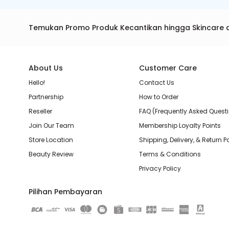
Temukan Promo Produk Kecantikan hingga Skincare 
About Us
Customer Care
Hello!
Contact Us
Partnership
How to Order
Reseller
FAQ (Frequently Asked Quest
Join Our Team
Membership Loyalty Points
Store Location
Shipping, Delivery, & Return P
Beauty Review
Terms & Conditions
Privacy Policy
Pilihan Pembayaran