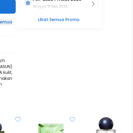
Hingga
31 Des 2026
Lihat Semua Promo
 semua
uch
RASUN)
 kulit,
unakan
an