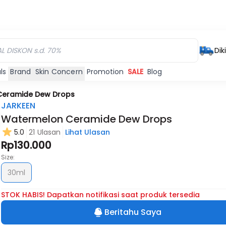
Dik
ls
Brand
Skin Concern
Promotion
SALE
Blog
Ceramide Dew Drops
JARKEEN
Watermelon Ceramide Dew Drops
5.0
21 Ulasan
Lihat Ulasan
Rp130.000
Size:
30ml
STOK HABIS! Dapatkan notifikasi saat produk tersedia
Beritahu Saya