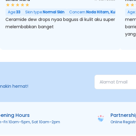
 Pori Besar
Age:
33
Skin type:
Normal Skin
Concern:
Noda Hitam, Kulit Kering, P
Age:
Ceramide dew drops nyaa baguss di kulit aku super
memb
melembabkan banget
barr
yang
makin hemat!
ening Hours
Partnersh
n–Fri 10am–5pm, Sat 10am–2pm
Online Regist