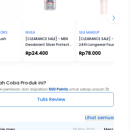
OLORS
NIVEA
SEA MAKEUP
rush
[CLEARANCE SALE] - MEN
[CLEARANCE SALE] - Acne
Deodorant Silver Protect
24th Longwear Foundation
Roll On
Rp24.400
Rp78.000
ah Coba Produk ini?
eri penilaian dan dapatkan
500 Points
untuk setiap ulasan 🥰
Tulis Review
Lihat semua
ie mey
Merry Geor
26 May 2023