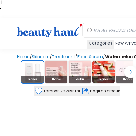
 |
E
kir
iah
Categories
New Arriva
Home
/
Skincare
/
Treatment
/
Face Serum
/
Watermelon 
Stok Habis
Habis
Habis
Habis
Habis
Habis
Tambah ke Wishlist
Bagikan produk