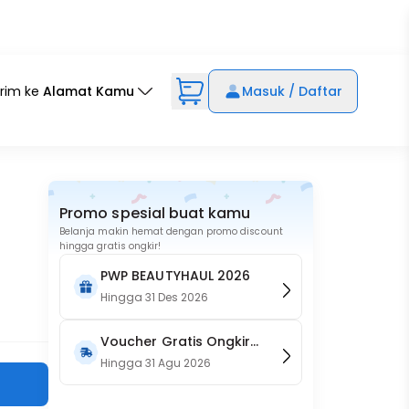
irim ke
Alamat Kamu
Masuk / Daftar
Promo spesial buat kamu
Belanja makin hemat dengan promo discount
hingga gratis ongkir!
PWP BEAUTYHAUL 2026
Hingga
31 Des 2026
Voucher Gratis Ongkir
15RB (Only on Website)
Hingga
31 Agu 2026