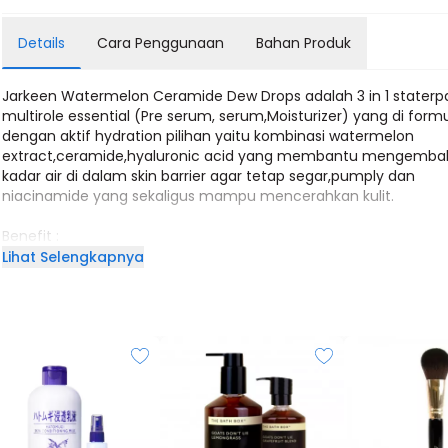
Details
Cara Penggunaan
Bahan Produk
Jarkeen Watermelon Ceramide Dew Drops adalah 3 in 1 staterp
multirole essential (Pre serum, serum,Moisturizer) yang di form
dengan aktif hydration pilihan yaitu kombinasi watermelon
extract,ceramide,hyaluronic acid yang membantu mengembal
kadar air di dalam skin barrier agar tetap segar,pumply dan
niacinamide yang sekaligus mampu mencerahkan kulit.
Benefit :
• Waterbank (hydrating)
Lihat Selengkapnya
• Glow Instanly
• 3 in 1 staterpack multirole essential (Pre serum, serum, moistur
• Mencerahkan kulit
• Membantu mengurangi hiperpigmentasi/dark spot
• Membuat kulit tampak lebih kenyal
• Membantu mengecilkan pori-pori
• Membantu menguatkan skin barrier