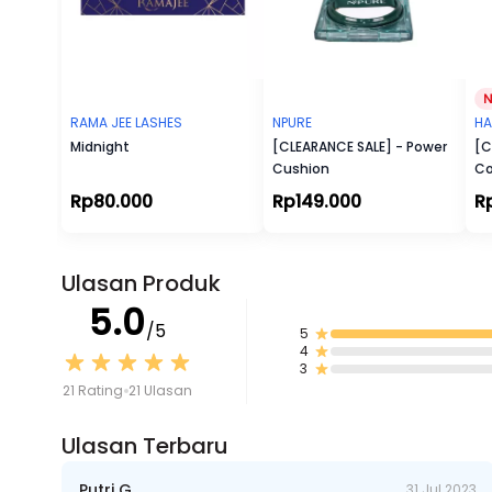
RAMA JEE LASHES
NPURE
HA
Midnight
[CLEARANCE SALE] - Power
[C
Cushion
Co
[F
Rp80.000
Rp149.000
R
45
Ulasan Produk
5.0
/5
5
4
3
21 Rating
21 Ulasan
Ulasan Terbaru
Putri G
31 Jul 2023