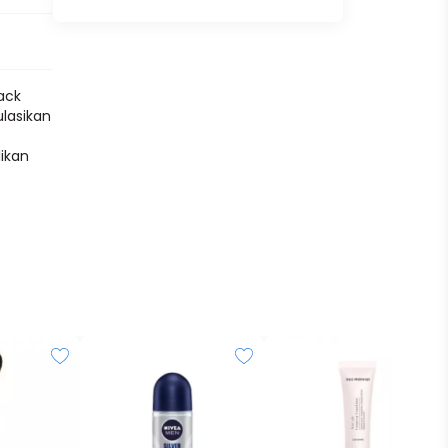
ack
ulasikan
ikan
izer)