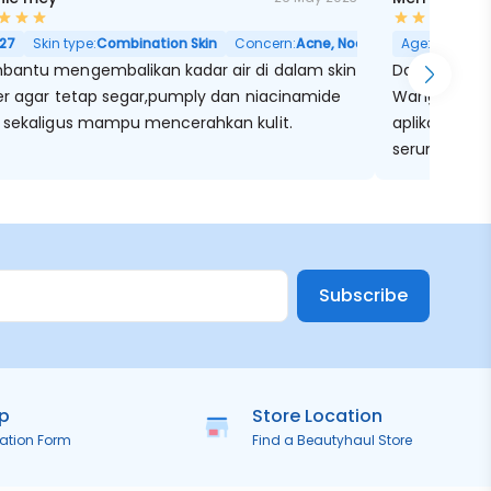
ori Besar
27
Skin type:
Combination Skin
Concern:
Acne, Noda Hitam, Pori Besar
Age:
31
Skin
antu mengembalikan kadar air di dalam skin
Dari tekstur
ier agar tetap segar,pumply dan niacinamide
Wanginya su
 sekaligus mampu mencerahkan kulit.
aplikasikan 
serum yg por
seminggu su
cerahan
Subscribe
ip
Store Location
ration Form
Find a Beautyhaul Store