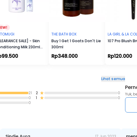
TOMUGI
THE BATH BOX
LA GIRL & LA C
LEARANCE SALE] - Skin
Buy 1 Get 1 Goats Don't Lie
107 Pro Blush B
nditioning Milk 230ml
300ml
REE Skin conditioner
p99.500
Rp348.000
Rp120.000
ml]
Lihat semua
Pern
21
2
0
Yuk, b
0
1
0
0
Sindie Aura
menn
17 Jun 2023