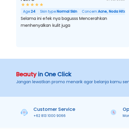
Age:
24
Skin type:
Normal Skin
Concern:
Acne, Noda Hitam,
Selama ini efek nya bagusss Mencerahkan
menhenyalkan kulit juga
Beauty
in One Click
Jangan lewatkan promo menarik agar belanja kamu se
Customer Service
Op
+62 813 1000 9066
Mo