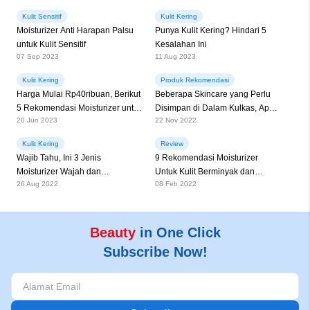
Kulit Sensitif
Kulit Kering
Moisturizer Anti Harapan Palsu
Punya Kulit Kering? Hindari 5
untuk Kulit Sensitif
Kesalahan Ini
07 Sep 2023
11 Aug 2023
Kulit Kering
Produk Rekomendasi
Harga Mulai Rp40ribuan, Berikut
Beberapa Skincare yang Perlu
5 Rekomendasi Moisturizer untuk
Disimpan di Dalam Kulkas, Apa
20 Jun 2023
22 Nov 2022
Kulit Berjerawat
Aja Tuh?
Kulit Kering
Review
Wajib Tahu, Ini 3 Jenis
9 Rekomendasi Moisturizer
Moisturizer Wajah dan
Untuk Kulit Berminyak dan
26 Aug 2022
08 Feb 2022
Rekomendasi Produknya
Berjerawat
Beauty
in One Click
Subscribe Now!