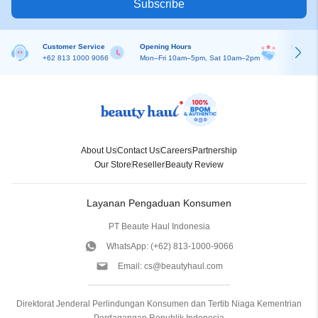
Subscribe
Customer Service
Opening Hours
Partner
+62 813 1000 9066
Mon–Fri 10am–5pm, Sat 10am–2pm
Online R
About Us
Contact Us
Careers
Partnership
Our Store
Reseller
Beauty Review
Layanan Pengaduan Konsumen
PT Beaute Haul Indonesia
WhatsApp:
(+62) 813-1000-9066
Email:
cs@beautyhaul.com
Direktorat Jenderal Perlindungan Konsumen dan Tertib Niaga Kementrian