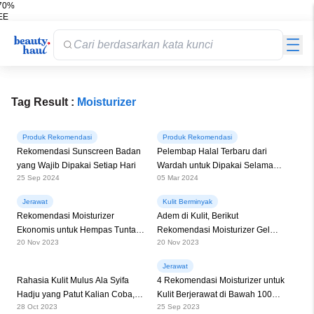
 70%
EE
ir &
iah
Tag Result :
Moisturizer
Produk Rekomendasi
Produk Rekomendasi
Rekomendasi Sunscreen Badan
Pelembap Halal Terbaru dari
yang Wajib Dipakai Setiap Hari
Wardah untuk Dipakai Selama
25 Sep 2024
05 Mar 2024
Bulan Puasa
Jerawat
Kulit Berminyak
Rekomendasi Moisturizer
Adem di Kulit, Berikut
Ekonomis untuk Hempas Tuntas
Rekomendasi Moisturizer Gel
20 Nov 2023
20 Nov 2023
Jerawat!
yang Nyaman untuk Kulit
Berminyak
Jerawat
Rahasia Kulit Mulus Ala Syifa
4 Rekomendasi Moisturizer untuk
Hadju yang Patut Kalian Coba,
Kulit Berjerawat di Bawah 100
28 Oct 2023
25 Sep 2023
Terjangkau Banget Loh!
Ribu, Budget Setipis Tisu!