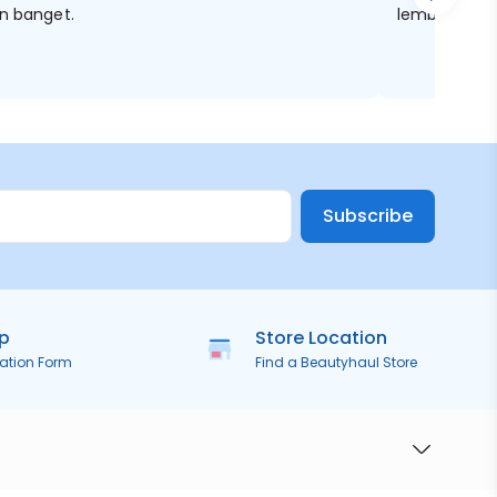
an banget.
lembutt deh
Subscribe
ip
Store Location
ration Form
Find a Beautyhaul Store