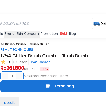
Dik
ls
Brand
Skin Concern
Promotion
SALE
Blog
ter Brush Crush - Blush Brush
REAL TECHNIQUES
1754 Glitter Brush Crush - Blush Brush
5.0
5 Ulasan
Lihat Ulasan
Rp261.800
Rp307.890
-15%
1
Maksimal Pembelian
1
item
+ Keranjang
Details