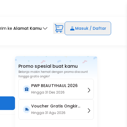
irim ke
Alamat Kamu
Masuk / Daftar
Promo spesial buat kamu
Belanja makin hemat dengan promo discount
hingga gratis ongkir!
PWP BEAUTYHAUL 2026
Hingga
31 Des 2026
Voucher Gratis Ongkir
15RB (Only on Website)
Hingga
31 Agu 2026