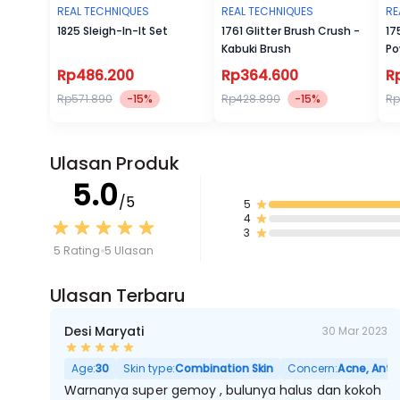
REAL TECHNIQUES
REAL TECHNIQUES
RE
1825 Sleigh-In-It Set
1761 Glitter Brush Crush -
17
Kabuki Brush
Po
Rp486.200
Rp364.600
R
Rp571.890
-15%
Rp428.890
-15%
Rp
Ulasan Produk
5.0
/5
5
4
3
5 Rating
5 Ulasan
Ulasan Terbaru
Desi Maryati
30 Mar 2023
Age:
30
Skin type:
Combination Skin
Concern:
Acne, Anti 
Warnanya super gemoy , bulunya halus dan kokoh