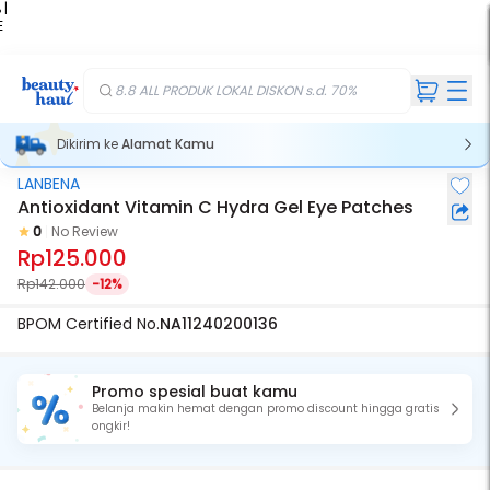
 |
E
kir
iah
8.8 ALL PRODUK LOKAL DISKON s.d. 70%
Dikirim ke
Alamat Kamu
LANBENA
Antioxidant Vitamin C Hydra Gel Eye Patches
0
No Review
Rp125.000
Rp142.000
-12%
BPOM Certified No.
NA11240200136
Promo spesial buat kamu
Belanja makin hemat dengan promo discount hingga gratis
ongkir!