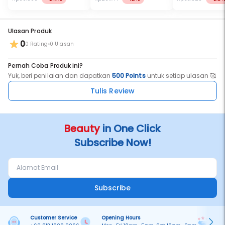
Ulasan Produk
0
0 Rating
0 Ulasan
Pernah Coba Produk ini?
Yuk, beri penilaian dan dapatkan
500 Points
untuk setiap ulasan 🥰
Tulis Review
Beauty
in One Click
Subscribe Now!
Subscribe
Customer Service
Opening Hours
Pa