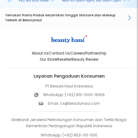
+62 813 1000 9066
Mon–Fri 10am–5pm, Sat 10am–2pm
On
Temukan Promo Produk Kecantikan hingga Skincare dan Makeup
Terbaik di BeautyHaul
About Us
Contact Us
Careers
Partnership
Our Store
Reseller
Beauty Review
Layanan Pengaduan Konsumen
PT Beaute Haul Indonesia
WhatsApp:
(+62) 813-1000-9066
Email:
cs@beautyhaul.com
Direktorat Jenderal Perlindungan Konsumen dan Tertib Niaga
Kementrian Perdagangan Republik Indonesia
WhatsApp:
(+62) 853-1111-1010