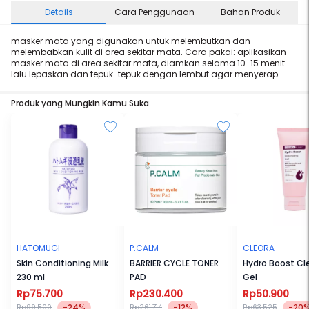
Details
Cara Penggunaan
Bahan Produk
masker mata yang digunakan untuk melembutkan dan
melembabkan kulit di area sekitar mata. Cara pakai: aplikasikan
masker mata di area sekitar mata, diamkan selama 10-15 menit
lalu lepaskan dan tepuk-tepuk dengan lembut agar menyerap.
Produk yang Mungkin Kamu Suka
HATOMUGI
P.CALM
CLEORA
Skin Conditioning Milk
BARRIER CYCLE TONER
Hydro Boost Cl
230 ml
PAD
Gel
Rp75.700
Rp230.400
Rp50.900
-24%
-12%
-20
Rp99.500
Rp261.714
Rp63.525