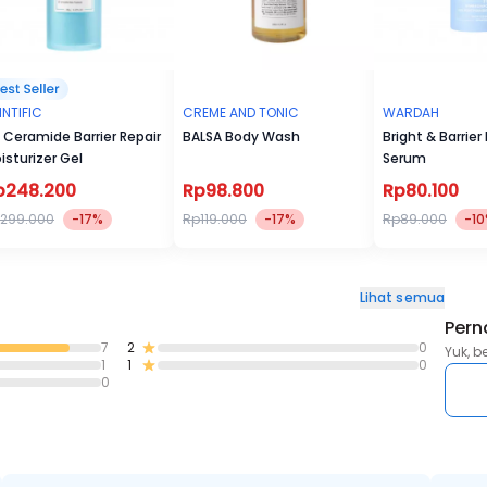
INTIFIC
CREME AND TONIC
WARDAH
 Ceramide Barrier Repair
BALSA Body Wash
Bright & Barrier
isturizer Gel
Serum
p248.200
Rp98.800
Rp80.100
299.000
-17%
Rp119.000
-17%
Rp89.000
-1
Lihat semua
Pern
7
2
0
Yuk, b
1
1
0
0