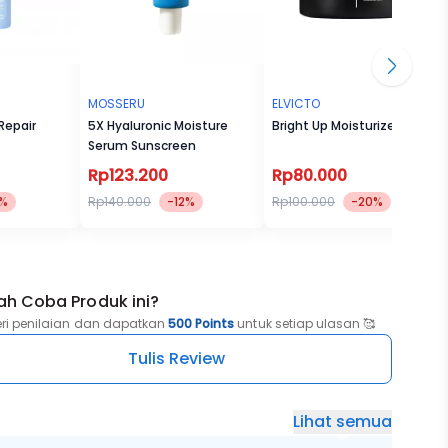
MOSSERU
ELVICTO
 Repair
5X Hyaluronic Moisture
Bright Up Moisturizer
Serum Sunscreen
Rp123.200
Rp80.000
0%
Rp140.000
-12%
Rp100.000
-20%
ah Coba Produk ini?
eri penilaian dan dapatkan
500 Points
untuk setiap ulasan 🥰
Tulis Review
Lihat semua