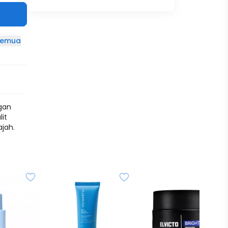
 semua
gan
it
ajah.