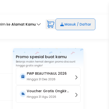
irim ke
Alamat Kamu
Masuk / Daftar
Promo spesial buat kamu
Belanja makin hemat dengan promo discount
hingga gratis ongkir!
PWP BEAUTYHAUL 2026
Hingga
31 Des 2026
Voucher Gratis Ongkir
15RB (Only on Website)
Hingga
31 Agu 2026