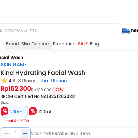
Dik
ls
Brand
Skin Concern
Promotion
SALE
Blog
acial Wash
SKIN GAME
Kind Hydrating Facial Wash
4.9
8 Ulasan
Lihat Ulasan
Rp162.300
Rp208.000
-22%
BPOM Certified No.
NA18231203038
Size:
230ml
100ml
Hemat
Rp45.700
1
Maksimal Pembelian
3
item