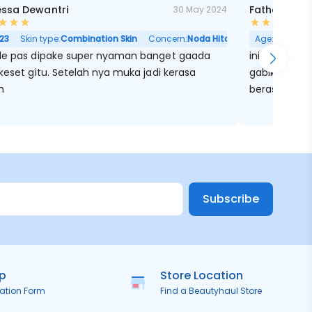
ssa Dewantri
Fathania Zul
30 May 2024
23
Skin type:
Combination Skin
Concern:
Noda Hitam, Berminyak, Pori
Age:
24
Ski
le pas dipake super nyaman banget gaada
ini lamaa ba
keset gitu. Setelah nya muka jadi kerasa
gabikin kulit
h
berasa juga 
Subscribe
ip
Store Location
ration Form
Find a Beautyhaul Store