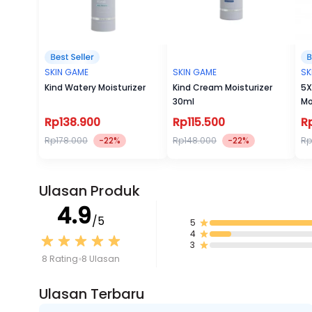
SKIN GAME
SKIN GAME
SK
Kind Watery Moisturizer
Kind Cream Moisturizer
5X
30ml
Mo
Rp138.900
Rp115.500
R
Rp178.000
-22%
Rp148.000
-22%
Rp
Ulasan Produk
4.9
/5
5
4
3
8 Rating
8 Ulasan
Ulasan Terbaru