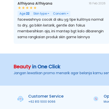
Alfhiyana Alfhiyana
16 Feb 2026
Age:
22
Skin type:
-
Concern:
-
facewashnya cocok di aku yg tipe kulitnya normal
to dry, ga bikin ketarik, gentle dan fokus
membersihkan aja, ini mantep bgt kalo dibarengin
sama rangkaian produk skin game lainnya
Beauty
in One Click
Jangan lewatkan promo menarik agar belanja kamu se
Customer Service
Op
+62 813 1000 9066
Mo