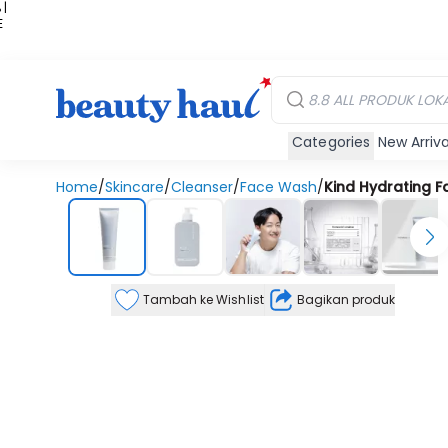
 |
E
kir
iah
Categories
New Arriva
Home
/
Skincare
/
Cleanser
/
Face Wash
/
Kind Hydrating F
Tambah ke Wishlist
Bagikan produk