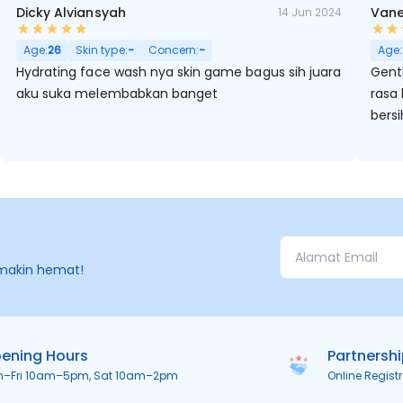
Dicky Alviansyah
Vane
14 Jun 2024
Age:
26
Skin type:
-
Concern:
-
Age:
Hydrating face wash nya skin game bagus sih juara
Gent
aku suka melembabkan banget
rasa 
bersi
makin hemat!
ening Hours
Partnersh
n–Fri 10am–5pm, Sat 10am–2pm
Online Regist