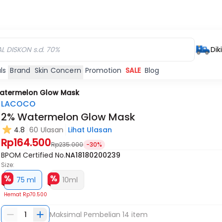
Dik
ls
Brand
Skin Concern
Promotion
SALE
Blog
atermelon Glow Mask
LACOCO
2% Watermelon Glow Mask
4.8
60 Ulasan
Lihat Ulasan
Rp164.500
Rp235.000
-30%
BPOM Certified No.
NA18180200239
Size:
75 ml
10ml
Hemat
Rp70.500
1
Maksimal Pembelian
14
item