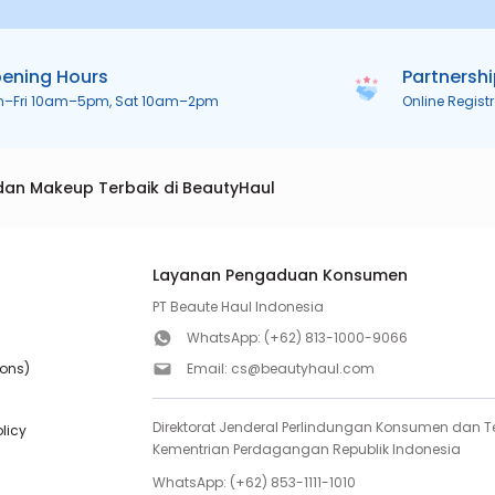
ening Hours
Partnersh
n–Fri 10am–5pm, Sat 10am–2pm
Online Regist
dan Makeup Terbaik di BeautyHaul
Layanan Pengaduan Konsumen
PT Beaute Haul Indonesia
WhatsApp:
(+62) 813-1000-9066
ions)
Email:
cs@beautyhaul.com
Direktorat Jenderal Perlindungan Konsumen dan Te
olicy
Kementrian Perdagangan Republik Indonesia
WhatsApp:
(+62) 853-1111-1010