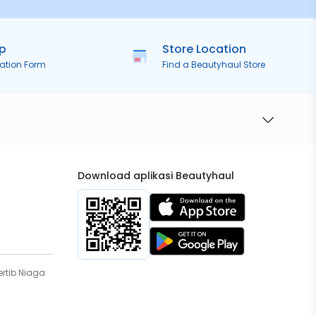
ip
Store Location
ration Form
Find a Beautyhaul Store
Download aplikasi Beautyhaul
rtib Niaga