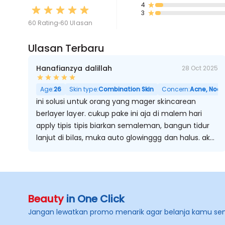
4
3
60 Rating
60 Ulasan
Ulasan Terbaru
Hanafianzya dalillah
28 Oct 2025
Age:
26
Skin type:
Combination Skin
Concern:
Acne, Noda
ini solusi untuk orang yang mager skincarean
berlayer layer. cukup pake ini aja di malem hari
apply tipis tipis biarkan semaleman, bangun tidur
lanjut di bilas, muka auto glowinggg dan halus. aku
suka banget sama wanginya yang seger dan ga
ganggu juga meskipun dibawa tidur.
Beauty
in One Click
Jangan lewatkan promo menarik agar belanja kamu se