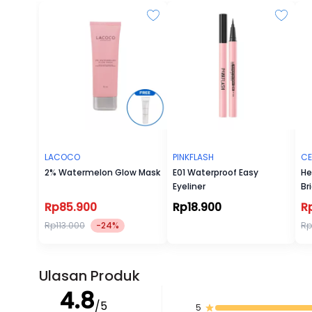
LACOCO
PINKFLASH
CE
2% Watermelon Glow Mask
E01 Waterproof Easy
He
Eyeliner
Br
Cr
Rp85.900
Rp18.900
R
Rp113.000
-24%
Rp
Ulasan Produk
4.8
/5
5