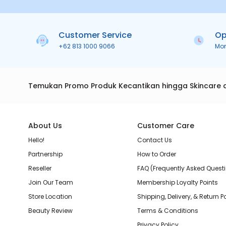
Customer Service
Op
+62 813 1000 9066
Mo
Temukan Promo Produk Kecantikan hingga Skincare 
About Us
Customer Care
Hello!
Contact Us
Partnership
How to Order
Reseller
FAQ (Frequently Asked Quest
Join Our Team
Membership Loyalty Points
Store Location
Shipping, Delivery, & Return P
Beauty Review
Terms & Conditions
Privacy Policy