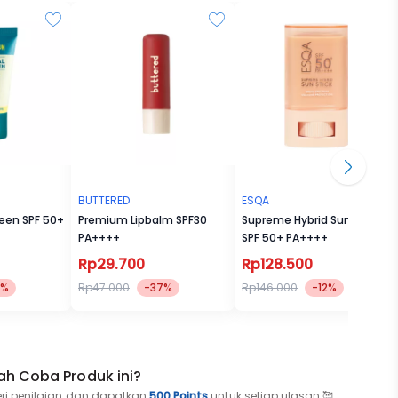
BUTTERED
ESQA
reen SPF 50+
Premium Lipbalm SPF30
Supreme Hybrid Sun Stick
PA++++
SPF 50+ PA++++
Rp29.700
Rp128.500
8%
Rp47.000
-37%
Rp146.000
-12%
ah Coba Produk ini?
eri penilaian dan dapatkan
500 Points
untuk setiap ulasan 🥰