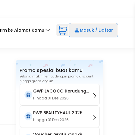
irim ke
Alamat Kamu
Masuk / Daftar
Promo spesial buat kamu
Belanja makin hemat dengan promo discount
hingga gratis ongkir!
GWP LACOCO Kerudung
Napocut
Hingga
31 Des 2026
PWP BEAUTYHAUL 2026
Hingga
31 Des 2026
Voucher Gratis Ongkir