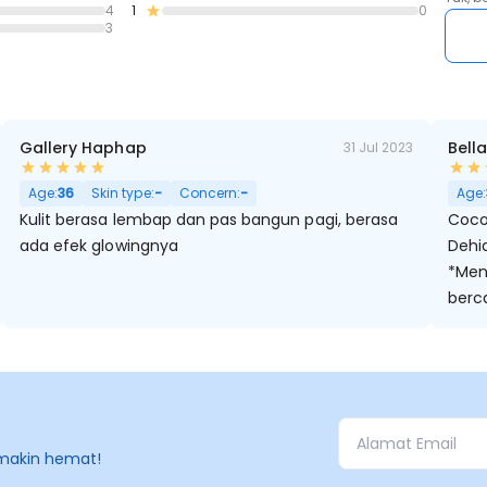
4
1
0
3
Gallery Haphap
Bell
31 Jul 2023
 Hitam, Berminyak, Pori Besar
Age:
36
Skin type:
-
Concern:
-
Age:
Kulit berasa lembap dan pas bangun pagi, berasa
Cocok
ada efek glowingnya
Dehi
*Men
berc
*Mem
*Mem
jang
lebi
berj
pada
makin hemat!