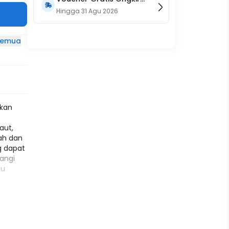
15RB (Only on Website)
Hingga
31 Agu 2026
 semua
akan
aut,
ah dan
ng dapat
angi
tu