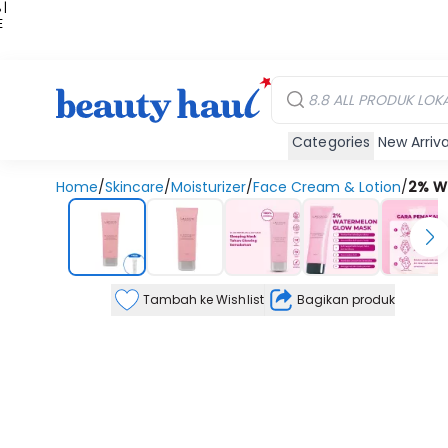
 |
E
kir
iah
Categories
New Arriva
Home
/
Skincare
/
Moisturizer
/
Face Cream & Lotion
/
2% W
Tambah ke Wishlist
Bagikan produk