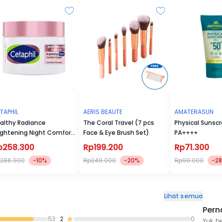
TAPHIL
AERIS BEAUTE
AMATERASUN
althy Radiance
The Coral Travel (7 pcs
Physical Sunsc
ightening Night Comfort
Face & Eye Brush Set)
PA++++
eam 50g
p258.300
Rp199.200
Rp71.300
286.900
-10%
Rp249.000
-20%
Rp99.000
-2
Lihat semua
Pern
53
2
0
Yuk, b