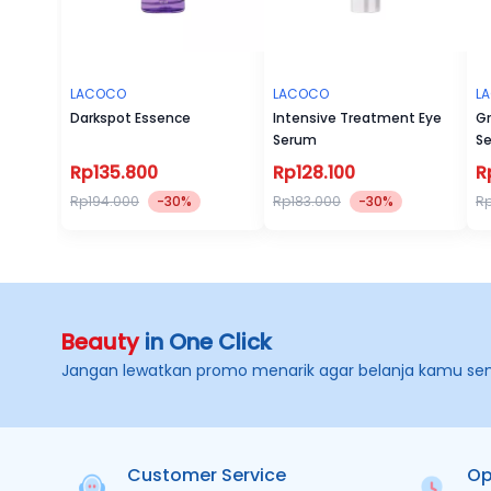
LACOCO
LACOCO
L
Darkspot Essence
Intensive Treatment Eye
Gr
Serum
S
Rp135.800
Rp128.100
R
Rp194.000
-30%
Rp183.000
-30%
Rp
Beauty
in One Click
Jangan lewatkan promo menarik agar belanja kamu se
Customer Service
Op