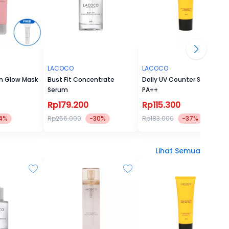
LACOCO
LACOCO
n Glow Mask
Bust Fit Concentrate
Daily UV Counter SPF 50
Serum
PA++
Rp179.200
Rp115.300
4%
Rp256.000
-30%
Rp183.000
-37%
Lihat Semua