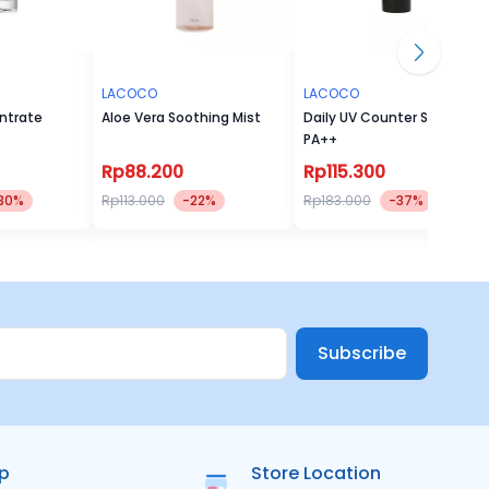
LACOCO
LACOCO
ntrate
Aloe Vera Soothing Mist
Daily UV Counter SPF 50
PA++
Rp88.200
Rp115.300
30%
Rp113.000
-22%
Rp183.000
-37%
Subscribe
ip
Store Location