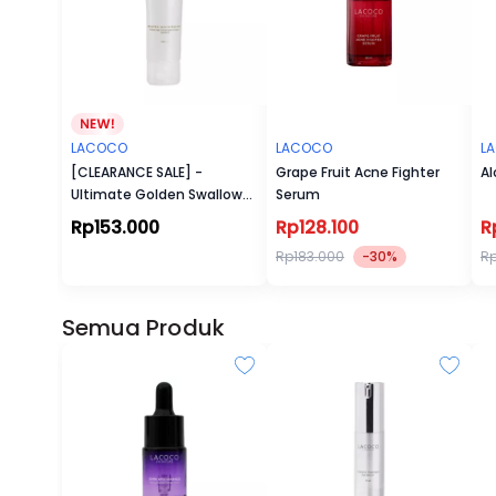
masa depan, rencana Lacoco untuk te
sangatlah besar. Tetapi, yakinlah ba
meningkatkan keanekaragaman hayati a
terus bertumbuh dengan harmoni. Ka
mendapatkan produk kecantikan yang
LACOCO
LACOCO
L
orang.
[CLEARANCE SALE] -
Grape Fruit Acne Fighter
Al
Ultimate Golden Swallow
Serum
Facial Foam
Rp153.000
Rp128.100
R
Rp183.000
-30%
Rp
Semua Produk