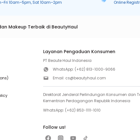
n–Fri 10am–5pm, Sat 10am–2pm
Online Regist
dan Makeup Terbaik di BeautyHaul
Layanan Pengaduan Konsumen
PT Beaute Haul Indonesia
WhatsApp:
(+62) 813-1000-9066
ions)
Email:
cs@beautyhaul.com
Direktorat Jenderal Perlindungan Konsumen dan Te
olicy
Kementrian Perdagangan Republik Indonesia
WhatsApp:
(+62) 853-1111-1010
Follow us!