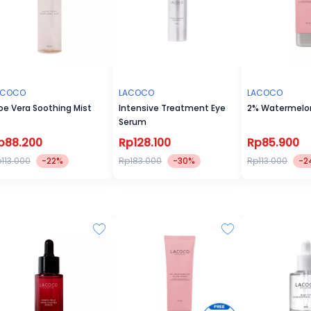
rus memperluas jangkauan
hwa menjaga keadaan alam dan
dalah prioritas kami untuk
mi percaya bahwa
 elegan adalah hak semua
ACOCO
LACOCO
LACOCO
oe Vera Soothing Mist
Intensive Treatment Eye
2% Watermelo
Serum
p88.200
Rp128.100
Rp85.900
113.000
-22%
Rp183.000
-30%
Rp113.000
-2