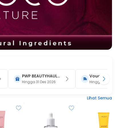
PWP BEAUTYHAUL
Voucher Gratis
2026
Hingga 31 Des 2026
Ongkir 15RB (Only
Hingga 31 Agu 2026
on Website)
Lihat Semua