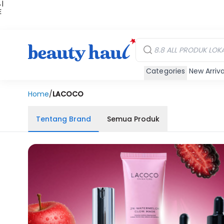
 |
E
kir
iah
Categories
New Arriva
Home
/
LACOCO
Tentang Brand
Semua Produk