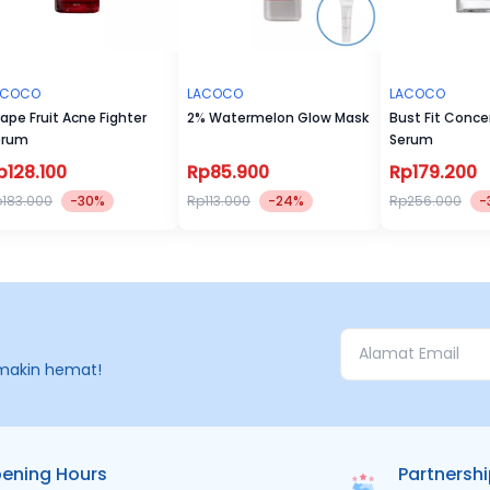
ACOCO
LACOCO
LACOCO
ape Fruit Acne Fighter
2% Watermelon Glow Mask
Bust Fit Conce
erum
Serum
p128.100
Rp85.900
Rp179.200
183.000
-30%
Rp113.000
-24%
Rp256.000
-
makin hemat!
ening Hours
Partnersh