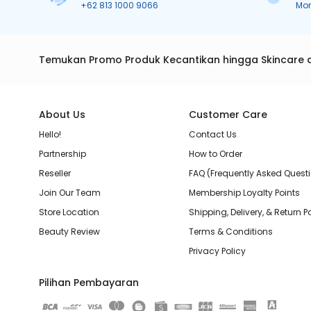
+62 813 1000 9066
Mo
Temukan Promo Produk Kecantikan hingga Skincare 
About Us
Customer Care
Hello!
Contact Us
Partnership
How to Order
Reseller
FAQ (Frequently Asked Quest
Join Our Team
Membership Loyalty Points
Store Location
Shipping, Delivery, & Return P
Beauty Review
Terms & Conditions
Privacy Policy
Pilihan Pembayaran