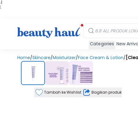
 |
E
kir
iah
Categories
New Arriva
Home
/
Skincare
/
Moisturizer
/
Face Cream & Lotion
/
[Clea
Tambah ke Wishlist
Bagikan produk