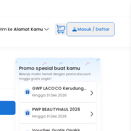
irim ke
Alamat Kamu
Masuk / Daftar
Promo spesial buat kamu
Belanja makin hemat dengan promo discount
hingga gratis ongkir!
GWP LACOCO Kerudung
Napocut
Hingga
31 Des 2026
PWP BEAUTYHAUL 2026
Hingga
31 Des 2026
Voucher Gratis Ongkir