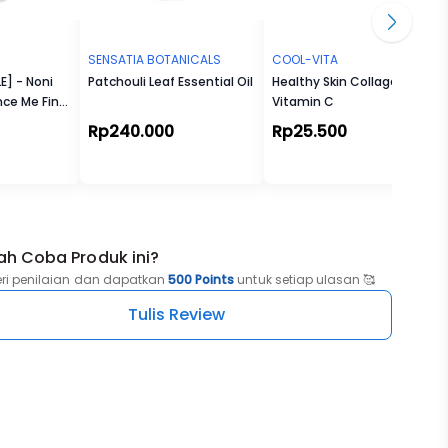
SENSATIA BOTANICALS
COOL-VITA
E] - Noni
Patchouli Leaf Essential Oil
Healthy Skin Collagen +
nce Me Fine
Vitamin C
Rp240.000
Rp25.500
ah Coba Produk ini?
eri penilaian dan dapatkan
500 Points
untuk setiap ulasan 🥰
Tulis Review