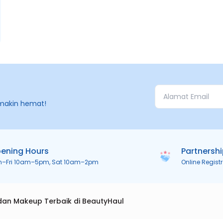
makin hemat!
ening Hours
Partnersh
n–Fri 10am–5pm, Sat 10am–2pm
Online Regist
dan Makeup Terbaik di BeautyHaul