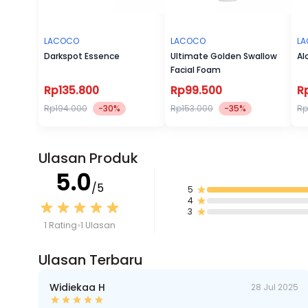
LACOCO
LACOCO
L
Darkspot Essence
Ultimate Golden Swallow
Al
Facial Foam
Rp135.800
Rp99.500
R
Rp194.000
-30%
Rp153.000
-35%
Rp
Ulasan Produk
5.0
/5
5
4
3
1 Rating
1 Ulasan
Ulasan Terbaru
Widiekaa H
28 Jul 2025