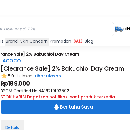
Dik
ls
Brand
Skin Concern
Promotion
SALE
Blog
rance Sale] 2% Bakuchiol Day Cream
LACOCO
[Clearance Sale] 2% Bakuchiol Day Cream
5.0
1 Ulasan
Lihat Ulasan
Rp189.000
BPOM Certified No.
NA18210103502
STOK HABIS! Dapatkan notifikasi saat produk tersedia
Beritahu Saya
Details