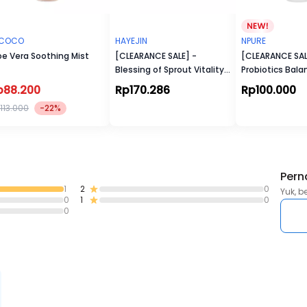
ACOCO
HAYEJIN
NPURE
oe Vera Soothing Mist
[CLEARANCE SALE] -
[CLEARANCE SAL
Blessing of Sprout Vitality
Probiotics Bala
Cream
Toner
p88.200
Rp170.286
Rp100.000
113.000
-22%
Pern
1
2
0
Yuk, b
0
1
0
0