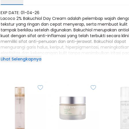
EXP DATE: 01-04-26
Lacoco 2% Bakuchiol Day Cream adalah pelembap wajah deng
tekstur yang ringan dan cepat menyerap, serta membuat kulit
tampak berkilau setelah digunakan. Bakuchiol merupakan antio
kuat dengan sifat anti-inflamasi yang telah terbukti secara klini
memiliki sifat anti-penuaan dan anti-jerawat. Bakuchiol dapat
mengurangi garis halus, keriput, hiperpigmentasi, meningkatka
elastisitas dan kekencangan kulit tanpa menimbulkan iritasi pa
wajah. Lacoco 2% Bakuchiol Day Cream dilengkapi dengan UV fil
Lihat Selengkapnya
yang membantu melindungi kulit dari sinar matahari.