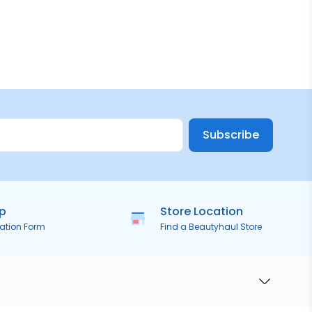
Subscribe
ip
Store Location
ration Form
Find a Beautyhaul Store