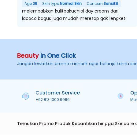
Age:
26
Skin type:
Normal Skin
Concern:
Sensitif
melembabkan kulitbakuchiol day cream dari
lacoco bagus juga mudah meresap gak lengket
Beauty
in One Click
Jangan lewatkan promo menarik agar belanja kamu se
Customer Service
Op
+62 813 1000 9066
Mo
Temukan Promo Produk Kecantikan hingga Skincare 