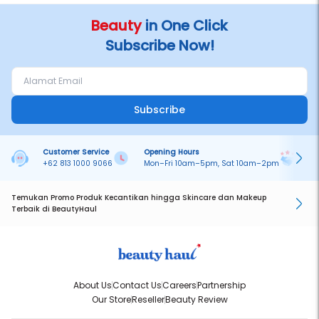
Beauty
in One Click
Subscribe Now!
Subscribe
Customer Service
Opening Hours
Pa
+62 813 1000 9066
Mon–Fri 10am–5pm, Sat 10am–2pm
On
Temukan Promo Produk Kecantikan hingga Skincare dan Makeup
Terbaik di BeautyHaul
About Us
Contact Us
Careers
Partnership
Our Store
Reseller
Beauty Review