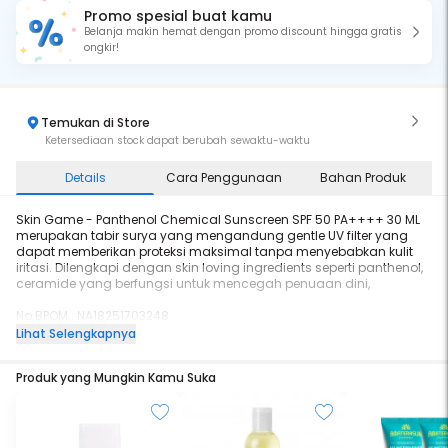
Promo spesial buat kamu
Belanja makin hemat dengan promo discount hingga gratis
ongkir!
Temukan di Store
Ketersediaan stock dapat berubah sewaktu-waktu
Details
Cara Penggunaan
Bahan Produk
Skin Game - Panthenol Chemical Sunscreen SPF 50 PA++++ 30 ML
merupakan tabir surya yang mengandung gentle UV filter yang
dapat memberikan proteksi maksimal tanpa menyebabkan kulit
iritasi. Dilengkapi dengan skin loving ingredients seperti panthenol,
ceramide yang berfungsi untuk mencegah penuaan dini,
No BPOM : NA18251703248
Lihat Selengkapnya
Manfaat Produk : Sebagai tabir surya yang diperuntukan untuk kulit
extra sensitive, dapat menangkal paparan sinar UV tanpa
Produk yang Mungkin Kamu Suka
menyebabkan kulit iritasi.
Informasi tambahan :
- Anti Pollutant Agent
- 0% Alchohol, 0% Fragrance, 0% Irritation