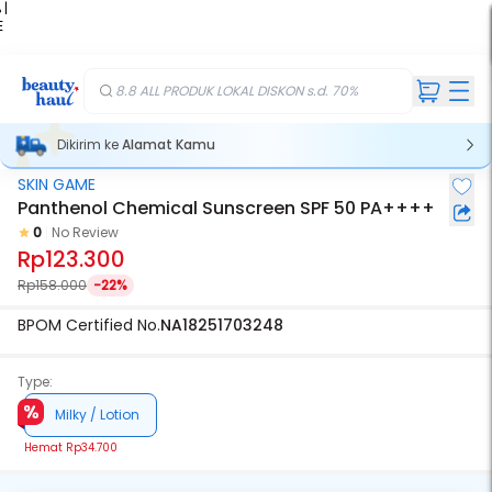
 |
E
kir
iah
8.8 ALL PRODUK LOKAL DISKON s.d. 70%
Dikirim ke
Alamat Kamu
SKIN GAME
Panthenol Chemical Sunscreen SPF 50 PA++++
0
No Review
Rp123.300
Rp158.000
-22%
BPOM Certified No.
NA18251703248
Type:
Milky / Lotion
Hemat
Rp34.700