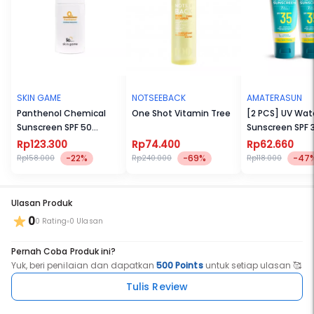
- In Vivo dan In Vitro Tested
- Dermatologically Tested
- Gentle UV Filter
SKIN GAME
NOTSEEBACK
AMATERASUN
Panthenol Chemical
One Shot Vitamin Tree
[2 PCS] UV Wate
Sunscreen SPF 50
Sunscreen SPF 
PA++++
PA++++
Rp123.300
Rp74.400
Rp62.660
-22%
-69%
-47
Rp158.000
Rp240.000
Rp118.000
Ulasan Produk
0
0 Rating
0 Ulasan
Pernah Coba Produk ini?
Yuk, beri penilaian dan dapatkan
500 Points
untuk setiap ulasan 🥰
Tulis Review