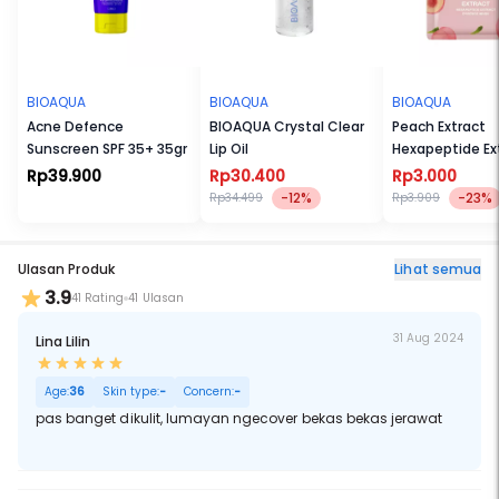
BIOAQUA
BIOAQUA
BIOAQUA
Acne Defence
BIOAQUA Crystal Clear
Peach Extract
Sunscreen SPF 35+ 35gr
Lip Oil
Hexapeptide Ex
Facial Mask
Rp39.900
Rp30.400
Rp3.000
-12%
-23%
Rp34.499
Rp3.909
Ulasan Produk
Lihat semua
3.9
41 Rating
41 Ulasan
31 Aug 2024
Lina Lilin
Age:
36
Skin type:
-
Concern:
-
pas banget dikulit, lumayan ngecover bekas bekas jerawat