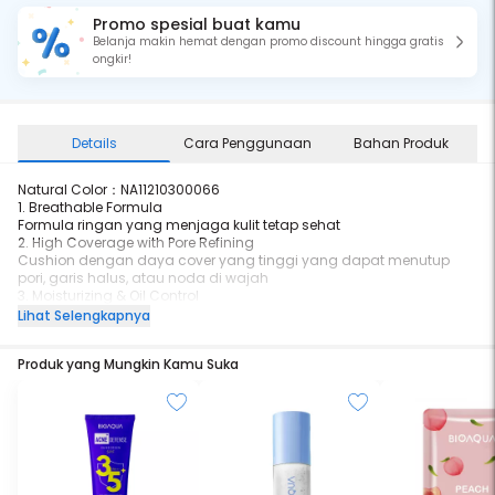
Promo spesial buat kamu
Belanja makin hemat dengan promo discount hingga gratis
ongkir!
Details
Cara Penggunaan
Bahan Produk
Natural Color：NA11210300066
1. Breathable Formula
Formula ringan yang menjaga kulit tetap sehat
2. High Coverage with Pore Refining
Cushion dengan daya cover yang tinggi yang dapat menutup
pori, garis halus, atau noda di wajah
3. Moisturizing & Oil Control
melembapkan kulit, dan mengontrol sebum untuk menjaga riasan
Lihat Selengkapnya
tahan sepanjang hari
Produk yang Mungkin Kamu Suka