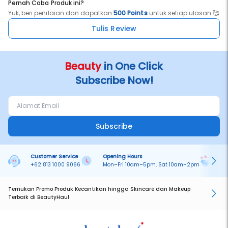
Pernah Coba Produk ini?
Yuk, beri penilaian dan dapatkan
500 Points
untuk setiap ulasan 🥰
Tulis Review
Beauty
in One Click
Subscribe Now!
Subscribe
Customer Service
Opening Hours
Pa
+62 813 1000 9066
Mon–Fri 10am–5pm, Sat 10am–2pm
On
Temukan Promo Produk Kecantikan hingga Skincare dan Makeup
Terbaik di BeautyHaul