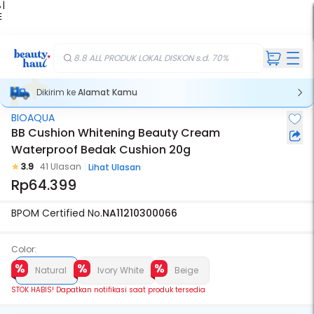
 |
E
kir
iah
8.8 ALL PRODUK LOKAL DISKON s.d. 70%
Dikirim ke
Alamat Kamu
BIOAQUA
Stok Habis
BB Cushion Whitening Beauty Cream
Waterproof Bedak Cushion 20g
3.9
41 Ulasan
Lihat Ulasan
Rp64.399
BPOM Certified No.
NA11210300066
Color:
Natural
Ivory White
Beige
STOK HABIS! Dapatkan notifikasi saat produk tersedia