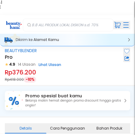
 |
E
kir
iah
8.8 ALL PRODUK LOKAL DISKON s.d. 70%
Dikirim ke
Alamat Kamu
BEAUTYBLENDER
Pro
4.9
14 Ulasan
Lihat Ulasan
Rp376.200
Rp418.000
-10%
Promo spesial buat kamu
Belanja makin hemat dengan promo discount hingga gratis
ongkir!
Details
Cara Penggunaan
Bahan Produk