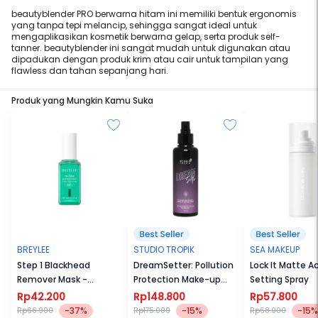
beautyblender PRO berwarna hitam ini memiliki bentuk ergonomis
yang tanpa tepi melancip, sehingga sangat ideal untuk
mengaplikasikan kosmetik berwarna gelap, serta produk self-
tanner. beautyblender ini sangat mudah untuk digunakan atau
dipadukan dengan produk krim atau cair untuk tampilan yang
flawless dan tahan sepanjang hari.
Produk yang Mungkin Kamu Suka
BREYLEE
STUDIO TROPIK
SEA MAKEUP
Step 1 Blackhead
DreamSetter: Pollution
Lock It Matte A
Remover Mask -
Protection Make-up
Setting Spray
Pembersih Komedo
Setting Spray 130ml
Rp42.200
Rp148.800
Rp57.800
-37%
-15%
-15%
Rp66.900
Rp175.000
Rp68.000