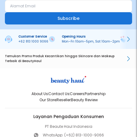
Subscribe
Customer Service
Opening Hours
Pa
+62 813 1000 9066
Mon–Fri 10am–5pm, Sat 10am–2pm
On
Temukan Promo Produk Kecantikan hingga Skincare dan Makeup
Terbaik di BeautyHaul
About Us
Contact Us
Careers
Partnership
Our Store
Reseller
Beauty Review
Layanan Pengaduan Konsumen
PT Beaute Haul Indonesia
WhatsApp:
(+62) 813-1000-9066