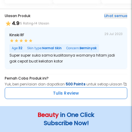
Ulasan Produk
Lihat semua
4.9
15 Rating
14 Ulasan
29 Jul 2023
Kinski RF
Age:
32
Skin type:
Normal Skin
Concern:
Berminyak
Super super suka sama kualitasnya warnanya hitam jadi
gak cepat buat keliatan kotor
Pernah Coba Produk ini?
Yuk, beri penilaian dan dapatkan
500 Points
untuk setiap ulasan 🥰
Tulis Review
Beauty
in One Click
Subscribe Now!