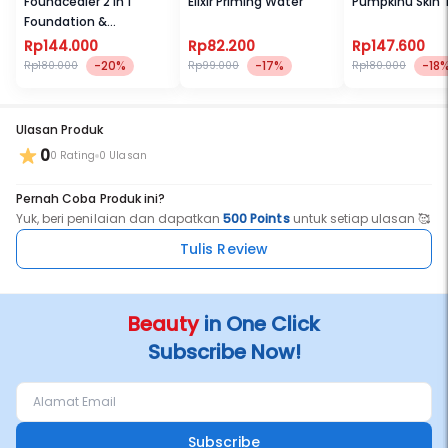
Foundcealer 2 in 1
Elixir Priming Water
Pumpkinu Skin 
- BPOM Approved
Foundation &
- Dermatologically tested
Concealer
- No Alcohol
Rp144.000
Rp82.200
Rp147.600
- Bumil Busui Friendly
-20%
-17%
-18
Rp180.000
Rp99.000
Rp180.000
- Cruelty Free
Ulasan Produk
0
0 Rating
0 Ulasan
Pernah Coba Produk ini?
Yuk, beri penilaian dan dapatkan
500 Points
untuk setiap ulasan 🥰
Tulis Review
Beauty
in One Click
Subscribe Now!
Subscribe