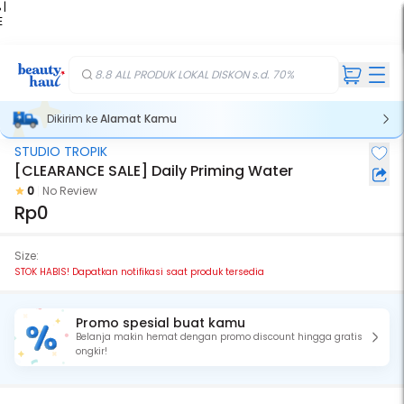
 |
E
kir
iah
8.8 ALL PRODUK LOKAL DISKON s.d. 70%
Dikirim ke
Alamat Kamu
STUDIO TROPIK
Stok Habis
[CLEARANCE SALE] Daily Priming Water
0
No Review
Rp0
Size:
STOK HABIS! Dapatkan notifikasi saat produk tersedia
Promo spesial buat kamu
Belanja makin hemat dengan promo discount hingga gratis
ongkir!