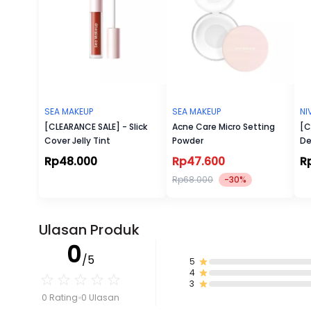
SEA MAKEUP
SEA MAKEUP
NI
[CLEARANCE SALE] - Slick
Acne Care Micro Setting
[C
Cover Jelly Tint
Powder
De
Wh
Rp48.000
Rp47.600
R
Rp68.000
-30%
Ulasan Produk
0
/5
5
4
3
0 Rating
0 Ulasan