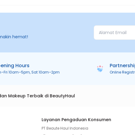
makin hemat!
ening Hours
Partnersh
n–Fri 10am–5pm, Sat 10am–2pm
Online Regist
dan Makeup Terbaik di BeautyHaul
Layanan Pengaduan Konsumen
PT Beaute Haul Indonesia