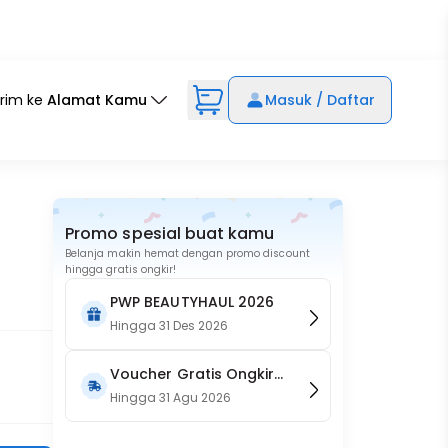
irim ke
Alamat Kamu
Masuk / Daftar
Promo spesial buat kamu
Belanja makin hemat dengan promo discount
hingga gratis ongkir!
PWP BEAUTYHAUL 2026
Hingga
31 Des 2026
Voucher Gratis Ongkir
15RB (Only on Website)
Hingga
31 Agu 2026