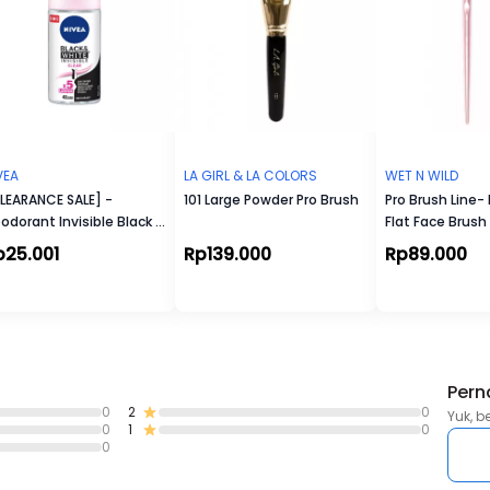
VEA
LA GIRL & LA COLORS
WET N WILD
LEARANCE SALE] -
101 Large Powder Pro Brush
Pro Brush Line- 
odorant Invisible Black &
Flat Face Brush
ite Roll-On
p25.001
Rp139.000
Rp89.000
Pern
0
2
0
Yuk, b
0
1
0
0