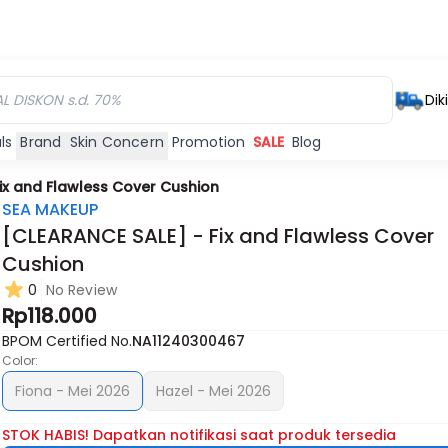
Dik
ls
Brand
Skin Concern
Promotion
SALE
Blog
ix and Flawless Cover Cushion
SEA MAKEUP
[CLEARANCE SALE] - Fix and Flawless Cover
Cushion
Habis
0
No Review
Rp118.000
BPOM Certified No.
NA11240300467
Color:
Fiona - Mei 2026
Hazel - Mei 2026
STOK HABIS! Dapatkan notifikasi saat produk tersedia