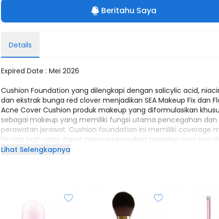
Beritahu Saya
Details
Expired Date : Mei 2026
Cushion Foundation yang dilengkapi dengan salicylic acid, nia
dan ekstrak bunga red clover menjadikan SEA Makeup Fix dan Fl
Acne Cover Cushion produk makeup yang diformulasikan khus
sebagai makeup yang memiliki fungsi utama pencegahan dan
perawatan jerawat. Cushion foundation ini memiliki coverage
hingga high yang dapat menyembunyikan tampilan pori-pori da
halus dengan Skin Matte Finish dengan formula tahan lama ya
Lihat Selengkapnya
nyaman digunakan sepanjang hari dengan oil control power ya
optimal, juga membantu merawat dan mencegah jerawat.
Kandungan SPF 35 dan PA+++ dari cushion ini dapat melindungi
dari bahaya paparan sinar matahari. Diformulasikan agar tida
teroksidasi meski digunakan seharian. Dengan tiga pilihan warn
yang cocok untuk kulit undertone cool, Fawn untuk undertone 
dan Hazel untuk kulit undertone neutral).