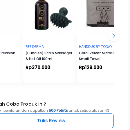
REE DERMA
HANDDUK BY TODAY
Precision
[Bundles] Scalp Massager
Coral Velvet Microfiber
& Hot Oil 100ml
Small Towel
Rp370.000
Rp129.000
ah Coba Produk ini?
eri penilaian dan dapatkan
500 Points
untuk setiap ulasan 🥰
Tulis Review