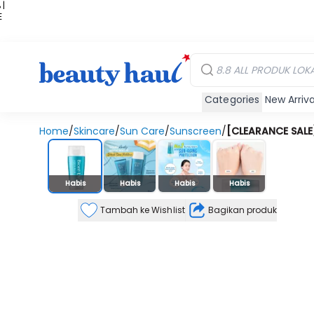
 |
E
kir
iah
Categories
New Arriva
Home
/
Skincare
/
Sun Care
/
Sunscreen
/
[CLEARANCE SALE
Stok Habis
Habis
Habis
Habis
Habis
Tambah ke Wishlist
Bagikan produk