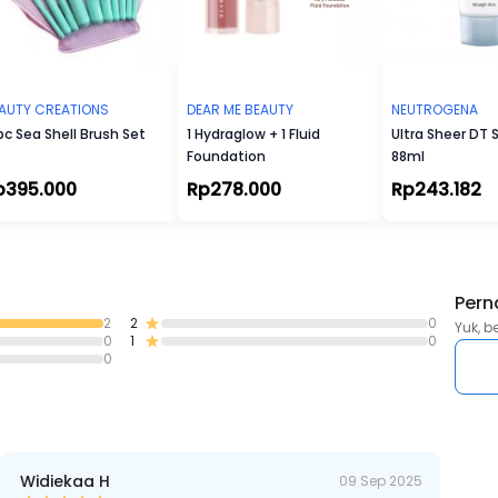
AUTY CREATIONS
DEAR ME BEAUTY
NEUTROGENA
pc Sea Shell Brush Set
1 Hydraglow + 1 Fluid
Ultra Sheer DT
Foundation
88ml
p395.000
Rp278.000
Rp243.182
Pern
2
2
0
Yuk, b
0
1
0
0
Widiekaa H
09 Sep 2025