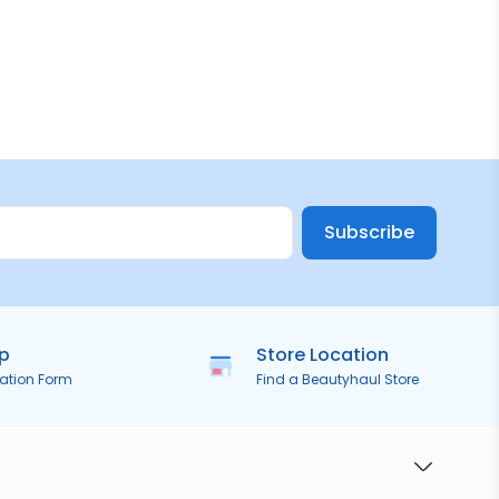
Subscribe
ip
Store Location
ration Form
Find a Beautyhaul Store