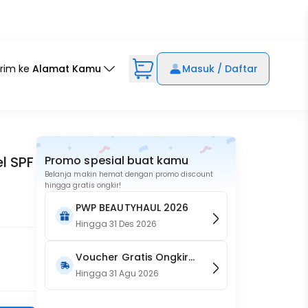
irim ke
Alamat Kamu
Masuk / Daftar
l SPF
Promo spesial buat kamu
Belanja makin hemat dengan promo discount
hingga gratis ongkir!
PWP BEAUTYHAUL 2026
Hingga
31 Des 2026
Voucher Gratis Ongkir
15RB (Only on Website)
Hingga
31 Agu 2026