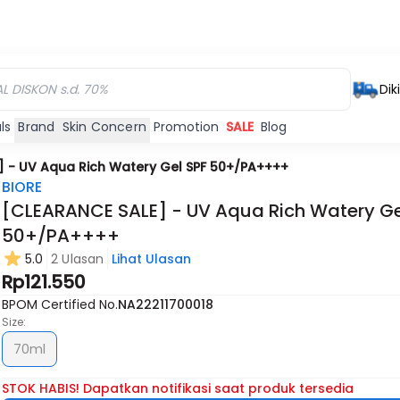
Dik
ls
Brand
Skin Concern
Promotion
SALE
Blog
] - UV Aqua Rich Watery Gel SPF 50+/PA++++
BIORE
[CLEARANCE SALE] - UV Aqua Rich Watery Ge
50+/PA++++
5.0
2 Ulasan
Lihat Ulasan
Rp121.550
BPOM Certified No.
NA22211700018
Size:
70ml
STOK HABIS! Dapatkan notifikasi saat produk tersedia