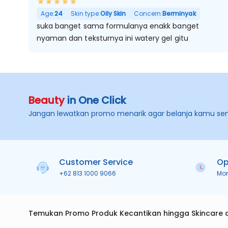
Age:
24
Skin type:
Oily Skin
Concern:
Berminyak
suka banget sama formulanya enakk banget
nyaman dan teksturnya ini watery gel gitu
Beauty
in One Click
Jangan lewatkan promo menarik agar belanja kamu se
Customer Service
Op
+62 813 1000 9066
Mo
Temukan Promo Produk Kecantikan hingga Skincare 