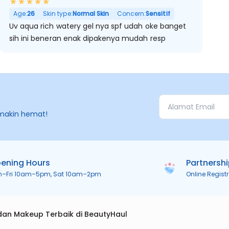
Age:
26
Skin type:
Normal Skin
Concern:
Sensitif
Uv aqua rich watery gel nya spf udah oke banget
sih ini beneran enak dipakenya mudah resp
makin hemat!
ening Hours
Partnersh
n–Fri 10am–5pm, Sat 10am–2pm
Online Regist
dan Makeup Terbaik di BeautyHaul