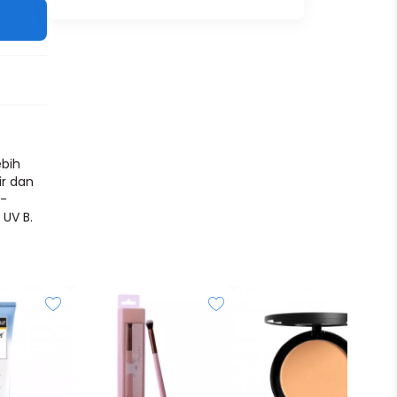
ebih
ir dan
 -
 UV B.