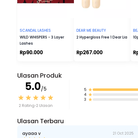
SCANDAL LASHES
DEAR ME BEAUTY
BE
WILD WHISPERS - 3 Layer
2 Hypergloss Free 1 Dear Lia
10
Lashes
Rp90.000
Rp267.000
R
Ulasan Produk
5.0
/5
5
4
3
2 Rating
2 Ulasan
Ulasan Terbaru
ayaaa v
21 Oct 2025